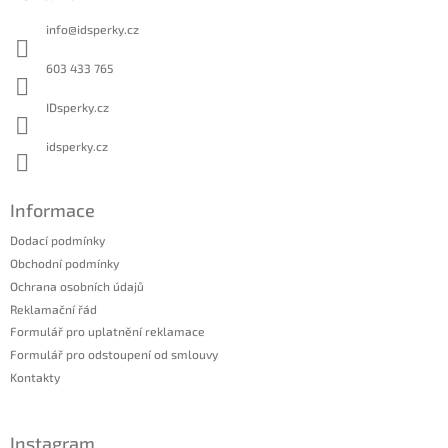
p
a
info
@
idsperky.cz
t
í
603 433 765
IDsperky.cz
idsperky.cz
Informace
Dodací podmínky
Obchodní podmínky
Ochrana osobních údajů
Reklamační řád
Formulář pro uplatnění reklamace
Formulář pro odstoupení od smlouvy
Kontakty
Instagram