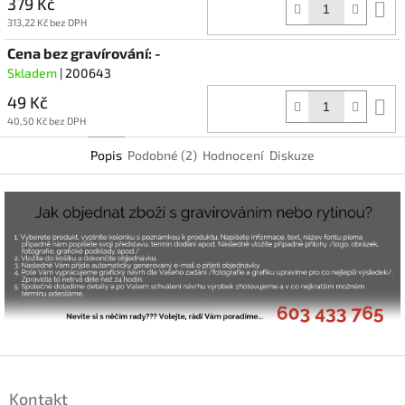
379 Kč
D
k
313,22 Kč bez DPH
Cena bez gravírování: -
Skladem
| 200643
49 Kč
D
k
40,50 Kč bez DPH
Popis
Podobné (2)
Hodnocení
Diskuze
Z
á
Kontakt