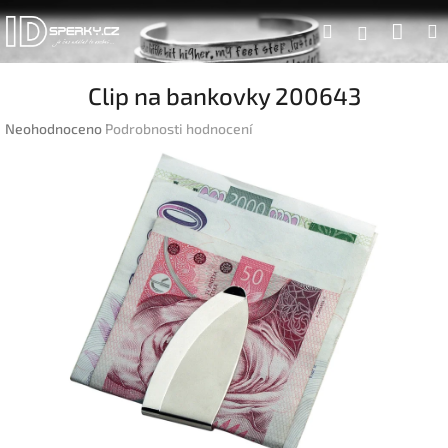
Přejít
Náku
Hledat
na
Přihlášen
obsah
koší
Clip na bankovky 200643
Průměrné
Neohodnoceno
Podrobnosti hodnocení
hodnocení
produktu
je
0,0
z
5
hvězdiček.