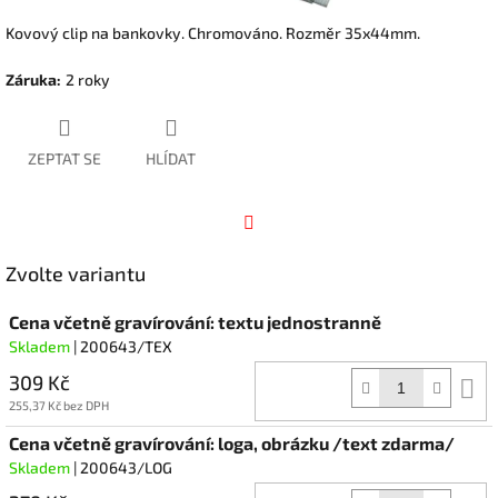
Kovový clip na bankovky. Chromováno. Rozměr 35x44mm.
Záruka
:
2 roky
ZEPTAT SE
HLÍDAT
Facebook
Zvolte variantu
Cena včetně gravírování: textu jednostranně
Skladem
| 200643/TEX
309 Kč
D
k
255,37 Kč bez DPH
Cena včetně gravírování: loga, obrázku /text zdarma/
Skladem
| 200643/LOG