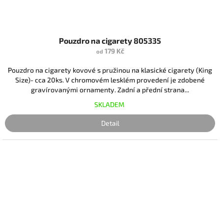
Pouzdro na cigarety 805335
179 Kč
od
Pouzdro na cigarety kovové s pružinou na klasické cigarety (King
Size)- cca 20ks. V chromovém lesklém provedení je zdobené
gravírovanými ornamenty. Zadní a přední strana...
SKLADEM
Detail