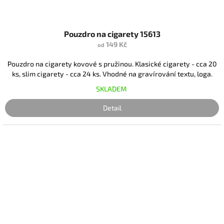
Pouzdro na cigarety 15613
149 Kč
od
Pouzdro na cigarety kovové s pružinou. Klasické cigarety - cca 20
ks, slim cigarety - cca 24 ks. Vhodné na gravírování textu, loga.
SKLADEM
Detail