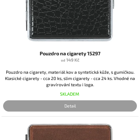
r
o
d
u
k
t
ů
Pouzdro na cigarety 15297
149 Kč
od
Pouzdro na cigarety, materiál kov a syntetická kůže, s gumičkou.
Klasické cigarety - cca 20 ks, slim cigarety - cca 24 ks. Vhodné na
gravírování textu i loga.
SKLADEM
Detail