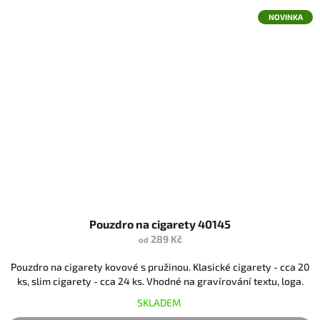
NOVINKA
Pouzdro na cigarety 40145
289 Kč
od
Pouzdro na cigarety kovové s pružinou. Klasické cigarety - cca 20
ks, slim cigarety - cca 24 ks. Vhodné na gravírování textu, loga.
SKLADEM