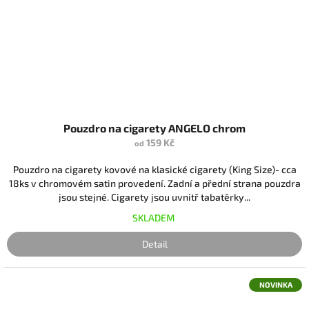
Pouzdro na cigarety ANGELO chrom
159 Kč
od
Pouzdro na cigarety kovové na klasické cigarety (King Size)- cca
18ks v chromovém satin provedení. Zadní a přední strana pouzdra
jsou stejné. Cigarety jsou uvnitř tabatěrky...
SKLADEM
Detail
NOVINKA