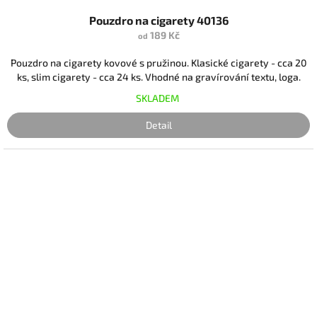
Pouzdro na cigarety 40136
189 Kč
od
Pouzdro na cigarety kovové s pružinou. Klasické cigarety - cca 20
ks, slim cigarety - cca 24 ks. Vhodné na gravírování textu, loga.
SKLADEM
Detail