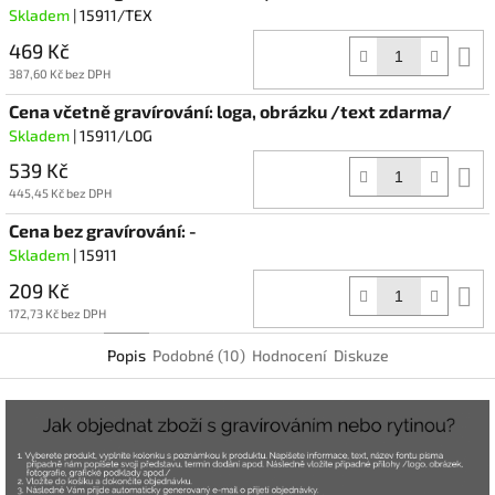
Skladem
| 15911/TEX
469 Kč
D
k
387,60 Kč bez DPH
Cena včetně gravírování: loga, obrázku /text zdarma/
Skladem
| 15911/LOG
539 Kč
D
k
445,45 Kč bez DPH
Cena bez gravírování: -
Skladem
| 15911
209 Kč
D
k
172,73 Kč bez DPH
Popis
Podobné (10)
Hodnocení
Diskuze