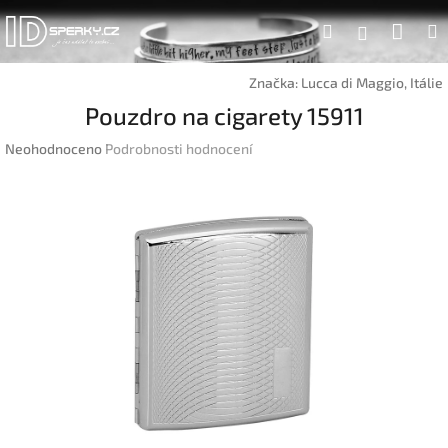
Přejít
Náku
Hledat
na
Přihlášen
obsah
koší
Značka:
Lucca di Maggio, Itálie
Pouzdro na cigarety 15911
Průměrné
Neohodnoceno
Podrobnosti hodnocení
hodnocení
produktu
je
0,0
z
5
hvězdiček.