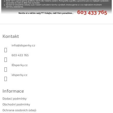
Z
á
Kontakt
p
a
info
@
idsperky.cz
t
í
603 433 765
IDsperky.cz
idsperky.cz
Informace
Dodací podmínky
Obchodní podmínky
Ochrana osobních údajů