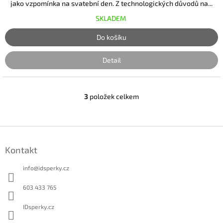
jako vzpomínka na svatební den. Z technologických důvodů na...
SKLADEM
Do košíku
Detail
3
položek celkem
O
v
l
á
Z
d
á
a
Kontakt
p
c
a
í
info
@
idsperky.cz
t
p
r
í
603 433 765
v
k
IDsperky.cz
y