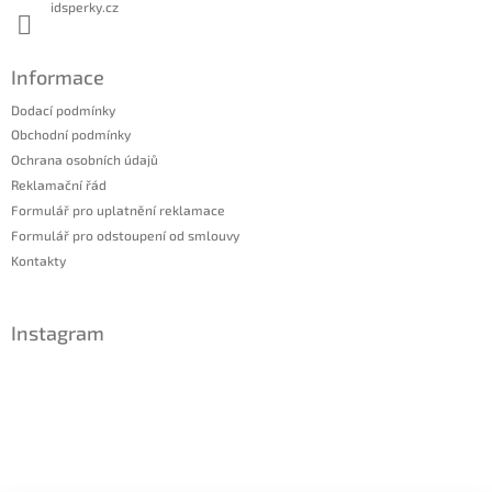
v
idsperky.cz
ý
p
i
Informace
s
u
Dodací podmínky
Obchodní podmínky
Ochrana osobních údajů
Reklamační řád
Formulář pro uplatnění reklamace
Formulář pro odstoupení od smlouvy
Kontakty
Instagram