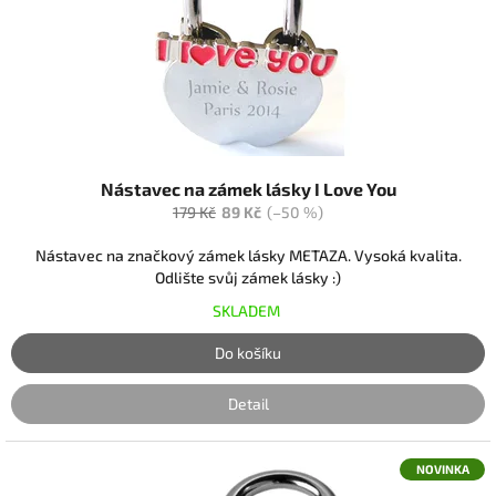
r
o
d
u
k
t
ů
Nástavec na zámek lásky I Love You
179 Kč
89 Kč
(–50 %)
Nástavec na značkový zámek lásky METAZA. Vysoká kvalita.
Odlište svůj zámek lásky :)
SKLADEM
Do košíku
Detail
NOVINKA