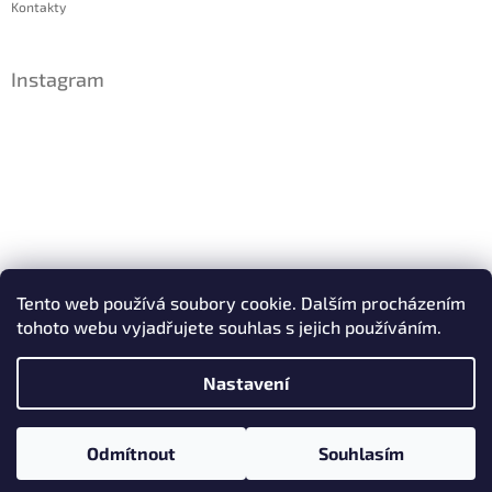
Kontakty
Instagram
Sledovat na Instagramu
Tento web používá soubory cookie. Dalším procházením
tohoto webu vyjadřujete souhlas s jejich používáním.
Facebook
Nastavení
Copyright 2026
IDsperky.cz
. Všechna práva vyhrazena.
Odmítnout
Souhlasím
Vytvořil Shoptet
Upravit nastavení cookies