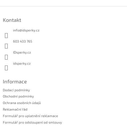
Z
á
Kontakt
p
a
info
@
idsperky.cz
t
í
603 433 765
IDsperky.cz
idsperky.cz
Informace
Dodací podmínky
Obchodní podmínky
Ochrana osobních údajů
Reklamační řád
Formulář pro uplatnění reklamace
Formulář pro odstoupení od smlouvy