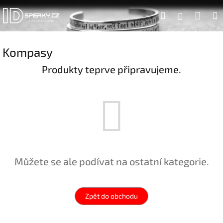
Přejít
Náku
Hledat
na
Přihlášen
obsah
koší
Kompasy
Produkty teprve připravujeme.
Můžete se ale podívat na ostatní kategorie.
Zpět do obchodu