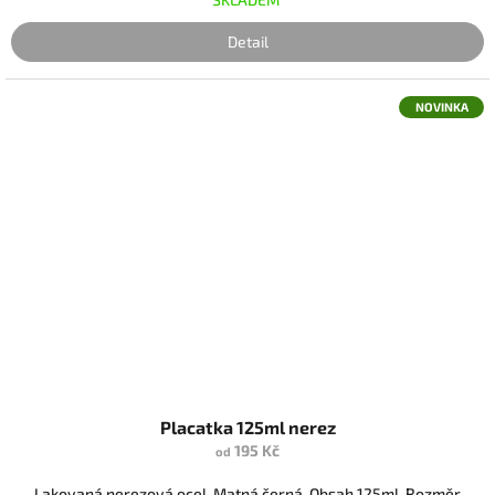
Detail
NOVINKA
Placatka 125ml nerez
195 Kč
od
Lakovaná nerezová ocel. Matná černá. Obsah 125ml. Rozměr