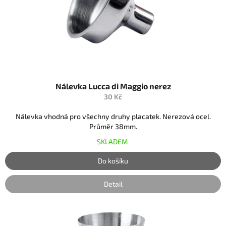
r
o
d
u
k
t
ů
Nálevka Lucca di Maggio nerez
30 Kč
Nálevka vhodná pro všechny druhy placatek. Nerezová ocel.
Průměr 38mm.
SKLADEM
Do košíku
Detail