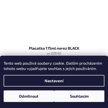
Placatka 175ml nerez BLACK
229 Kč
od
Lakovaná nerezová ocel. Černá mat. Obsah 175ml. Rozměr
Tento web používá soubory cookie. Dalším procházením
80x122x26mm.
tohoto webu vyjadřujete souhlas s jejich používáním.
SKLADEM
Nastavení
Detail
Odmítnout
Souhlasím