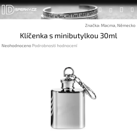
Přejít
Náku
Hledat
na
Přihlášen
obsah
koší
Značka:
Macma, Německo
Klíčenka s minibutylkou 30ml
Průměrné
Neohodnoceno
Podrobnosti hodnocení
hodnocení
produktu
je
0,0
z
5
hvězdiček.