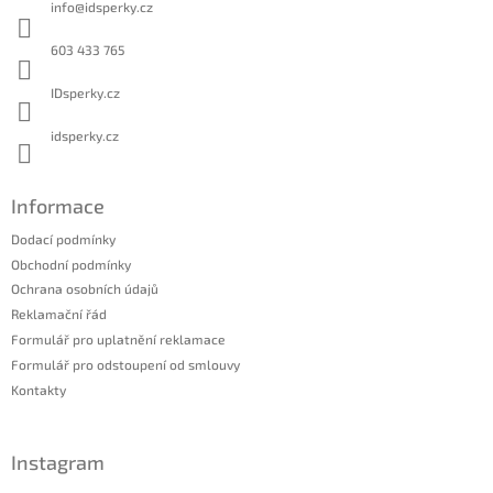
info
@
idsperky.cz
t
í
603 433 765
IDsperky.cz
idsperky.cz
Informace
Dodací podmínky
Obchodní podmínky
Ochrana osobních údajů
Reklamační řád
Formulář pro uplatnění reklamace
Formulář pro odstoupení od smlouvy
Kontakty
Instagram