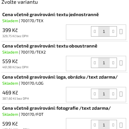
Zvolte variantu
Cena včetně gravírování: textu jednostranně
Skladem
| 700170/TEX
399 Kč
D
k
329,75 Kč bez DPH
Cena včetně gravírování: textu oboustranně
Skladem
| 700170/TEX2
559 Kč
D
k
461,98 Kč bez DPH
Cena včetně gravírování: loga, obrázku /text zdarma/
Skladem
| 700170/LOG
469 Kč
D
k
387,60 Kč bez DPH
Cena včetně gravírování: fotografie /text zdarma/
Skladem
| 700170/FOT
599 Kč
D