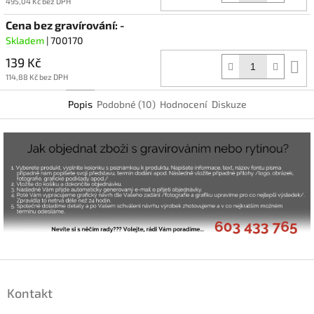
k
495,04 Kč bez DPH
Cena bez gravírování: -
Skladem
| 700170
139 Kč
D
k
114,88 Kč bez DPH
Popis
Podobné (10)
Hodnocení
Diskuze
Z
á
Kontakt
p
a