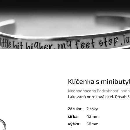
Klíčenka s minibut
Průměrné
Neohodnoceno
Podrobnosti hodn
hodnocení
Lakovaná nerezová ocel. Obsah 3
produktu
je
Záruka
:
2 roky
0,0
šířka
:
42mm
z
výška
:
58mm
5