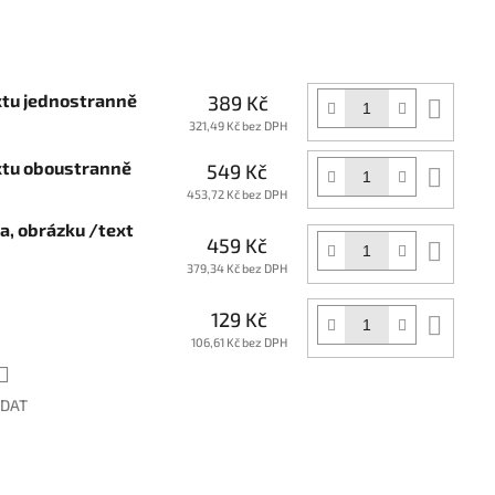
xtu jednostranně
389 Kč
Do
koší
321,49 Kč bez DPH
extu oboustranně
549 Kč
Do
koší
453,72 Kč bez DPH
ga, obrázku /text
459 Kč
Do
koší
379,34 Kč bez DPH
129 Kč
Do
koší
106,61 Kč bez DPH
ÍDAT