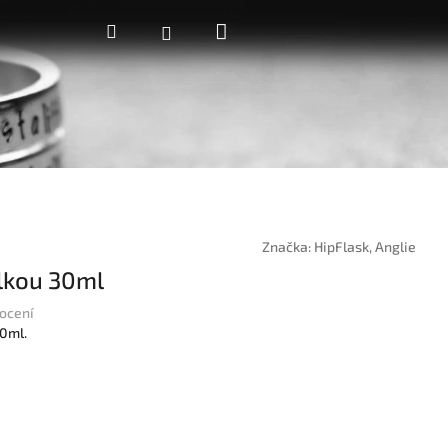
Nákupní
Hledat
Přihlášení
košík
Značka:
HipFlask, Anglie
ylkou 30ml
ocení
0ml.