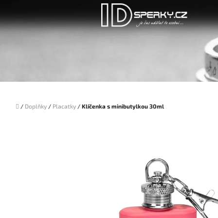
Přejít
na
obsah
Domů
/
Doplňky
/
Placatky
/
Klíčenka s minibutylkou 30ml