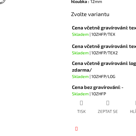
hvězdiček.
hloubka
:
12mm
Zvolte variantu
Cena včetně gravírování: te
Skladem
| 1OZHFP/TEX
Cena včetně gravírování: t
Skladem
| 1OZHFP/TEX2
Cena včetně gravírování: lo
zdarma/
Skladem
| 1OZHFP/LOG
Cena bez gravírování: -
Skladem
| 1OZHFP
TISK
ZEPTAT SE
HL