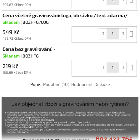
k
395,87 Kč bez DPH
Cena včetně gravírování: loga, obrázku /text zdarma/
Skladem
| 8OZHFG/LOG
549 Kč
D
k
453,72 Kč bez DPH
Cena bez gravírování: -
Skladem
| 8OZHFG
219 Kč
D
k
180,99 Kč bez DPH
Popis
Podobné (10)
Hodnocení
Diskuze