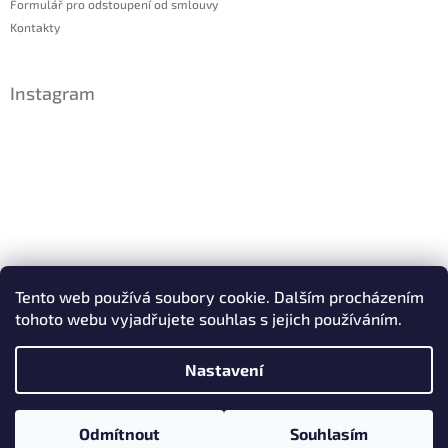
Formulář pro odstoupení od smlouvy
Kontakty
Instagram
Sledovat na Instagramu
Tento web používá soubory cookie. Dalším procházením
tohoto webu vyjadřujete souhlas s jejich používáním.
Facebook
Nastavení
Copyright 2026
IDsperky.cz
. Všechna práva vyhrazena.
Odmítnout
Souhlasím
Vytvořil Shoptet