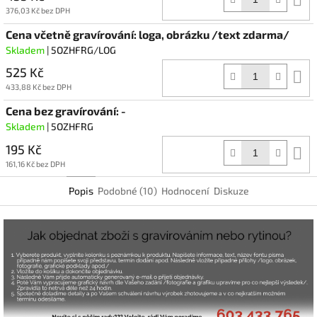
k
376,03 Kč bez DPH
Cena včetně gravírování: loga, obrázku /text zdarma/
Skladem
| 5OZHFRG/LOG
525 Kč
D
k
433,88 Kč bez DPH
Cena bez gravírování: -
Skladem
| 5OZHFRG
195 Kč
D
k
161,16 Kč bez DPH
Popis
Podobné (10)
Hodnocení
Diskuze