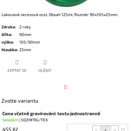
Lakovaná nerezová ocel. Obsah 125ml. Rozměr 90x105x25mm.
Záruka
:
2 roky
šířka
:
90mm
výška
:
105/90mm
hloubka
:
25mm
ZEPTAT SE
HLÍDAT
Facebook
Zvolte variantu
Cena včetně gravírování: textu jednostranně
Skladem
| 5OZHFRG/TEX
455 Kč
D