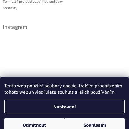
Formulář pro odstoupení od smlouvy
Kontakty
Instagram
Sledovat na Instagramu
Tento web používá soubory cookie. Dalším procházením
tohoto webu vyjadřujete souhlas s jejich používáním.
Facebook
Nastavení
Copyright 2026
IDsperky.cz
. Všechna práva vyhrazena.
Odmítnout
Souhlasím
Vytvořil Shoptet