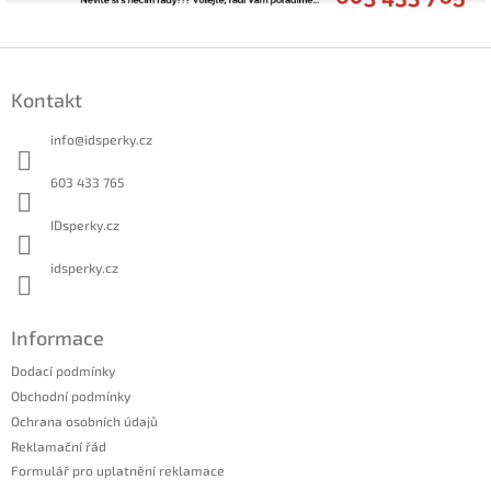
Z
á
Kontakt
p
a
info
@
idsperky.cz
t
í
603 433 765
IDsperky.cz
idsperky.cz
Informace
Dodací podmínky
Obchodní podmínky
Ochrana osobních údajů
Reklamační řád
Formulář pro uplatnění reklamace