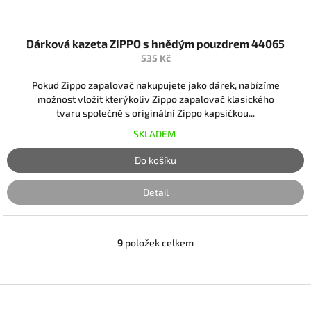
Dárková kazeta ZIPPO s hnědým pouzdrem 44065
535 Kč
Pokud Zippo zapalovač nakupujete jako dárek, nabízíme
možnost vložit kterýkoliv Zippo zapalovač klasického
tvaru společně s originální Zippo kapsičkou...
SKLADEM
Do košíku
Detail
9
položek celkem
O
v
l
á
Z
d
á