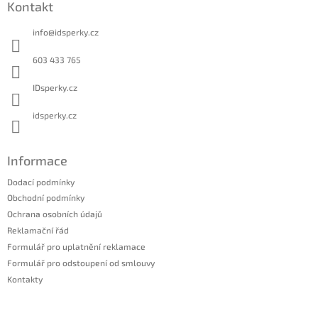
a
Kontakt
p
c
a
í
info
@
idsperky.cz
t
p
r
í
603 433 765
v
k
IDsperky.cz
y
v
idsperky.cz
ý
p
i
Informace
s
u
Dodací podmínky
Obchodní podmínky
Ochrana osobních údajů
Reklamační řád
Formulář pro uplatnění reklamace
Formulář pro odstoupení od smlouvy
Kontakty