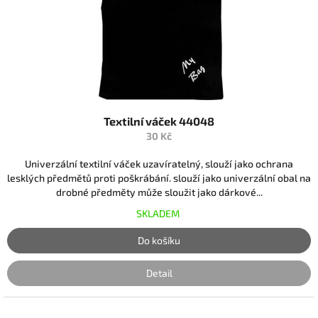
r
o
d
u
k
t
ů
Textilní váček 44048
30 Kč
Univerzální textilní váček uzavíratelný, slouží jako ochrana
lesklých předmětů proti poškrábání. slouží jako univerzální obal na
drobné předměty může sloužit jako dárkové...
SKLADEM
Do košíku
Detail