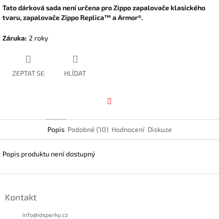
Tato dárková sada není určena pro Zippo zapalovače klasického
tvaru, zapalovače Zippo Replica™ a Armor®.
Záruka
:
2 roky
ZEPTAT SE
HLÍDAT
Facebook
Popis
Podobné (10)
Hodnocení
Diskuze
Popis produktu není dostupný
Z
á
Kontakt
p
a
info
@
idsperky.cz