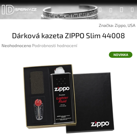
Přejít
Náku
Hledat
na
Přihlášen
obsah
koší
Značka:
Zippo, USA
Dárková kazeta ZIPPO Slim 44008
Průměrné
Neohodnoceno
Podrobnosti hodnocení
hodnocení
NOVINKA
produktu
je
0,0
z
5
hvězdiček.