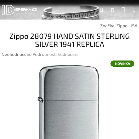
Přejít
Náku
Hledat
na
Přihlášen
obsah
koší
Značka:
Zippo, USA
Zippo 28079 HAND SATIN STERLING
SILVER 1941 REPLICA
Průměrné
Neohodnoceno
Podrobnosti hodnocení
hodnocení
NOVINKA
produktu
je
0,0
z
5
hvězdiček.