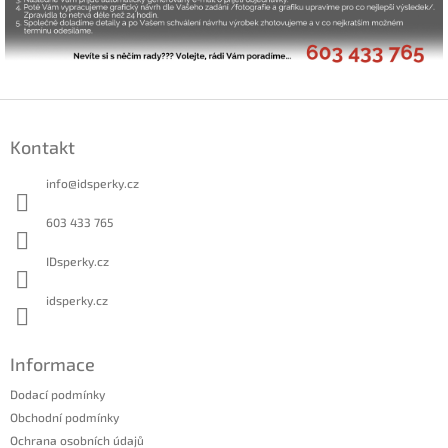
Z
á
Kontakt
p
a
info
@
idsperky.cz
t
í
603 433 765
IDsperky.cz
idsperky.cz
Informace
Dodací podmínky
Obchodní podmínky
Ochrana osobních údajů