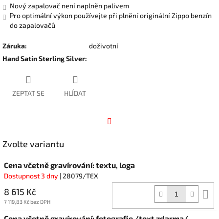
Nový zapalovač není naplněn palivem
Pro optimální výkon používejte při plnění originální Zippo benzín
do zapalovačů
Záruka
:
doživotní
Hand Satin Sterling Silver
:
ZEPTAT SE
HLÍDAT
Facebook
Zvolte variantu
Cena včetně gravírování: textu, loga
Dostupnost 3 dny
| 28079/TEX
8 615 Kč
D
k
7 119,83 Kč bez DPH
Cena včetně gravírování: fotografie /text zdarma/