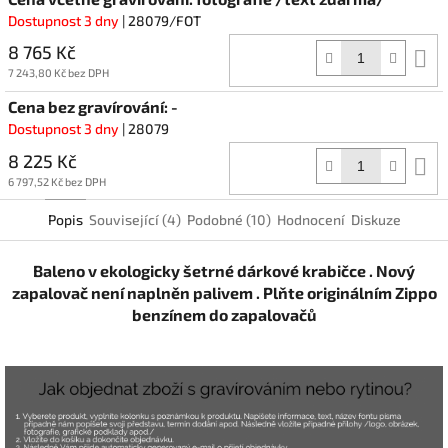
Dostupnost 3 dny
| 28079/FOT
8 765 Kč
D
k
7 243,80 Kč bez DPH
Cena bez gravírování: -
Dostupnost 3 dny
| 28079
8 225 Kč
D
k
6 797,52 Kč bez DPH
Popis
Související (4)
Podobné (10)
Hodnocení
Diskuze
Baleno v ekologicky šetrné dárkové krabičce . Nový
zapalovač není naplněn palivem . Plňte originálním Zippo
benzínem do zapalovačů