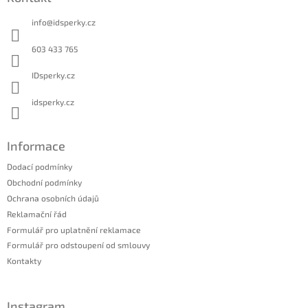
p
a
info
@
idsperky.cz
t
í
603 433 765
IDsperky.cz
idsperky.cz
Informace
Dodací podmínky
Obchodní podmínky
Ochrana osobních údajů
Reklamační řád
Formulář pro uplatnění reklamace
Formulář pro odstoupení od smlouvy
Kontakty
Instagram