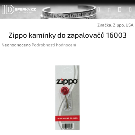
Přejít
Náku
Hledat
na
Přihlášen
obsah
koší
Značka:
Zippo, USA
Zippo kamínky do zapalovačů 16003
Průměrné
Neohodnoceno
Podrobnosti hodnocení
hodnocení
produktu
je
0,0
z
5
hvězdiček.