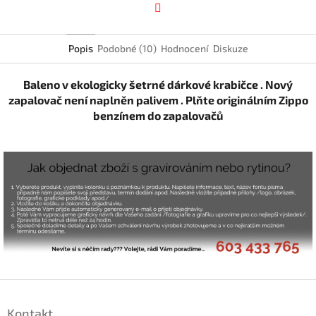
Facebook
Popis
Podobné (10)
Hodnocení
Diskuze
Baleno v ekologicky šetrné dárkové krabičce . Nový
zapalovač není naplněn palivem . Plňte originálním Zippo
benzínem do zapalovačů
Z
á
Kontakt