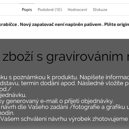
Popis
Podobné (10)
Hodnocení
Diskuze
krabičce . Nový zapalovač není naplněn palivem . Plňte orig