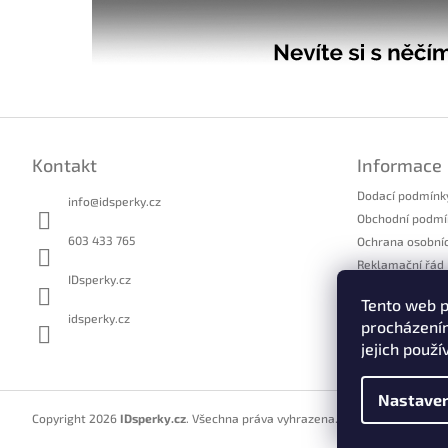
Z
á
Kontakt
Informace
p
a
Dodací podmínk
info
@
idsperky.cz
t
Obchodní podmí
í
603 433 765
Ochrana osobní
Reklamační řád
IDsperky.cz
Formulář pro u
Tento web p
Formulář pro o
idsperky.cz
procházením
Kontakty
jejich použí
Nastaven
Copyright 2026
IDsperky.cz
. Všechna práva vyhrazena.
Upravit nastavení 