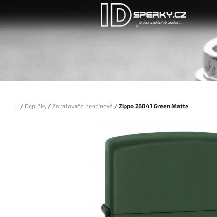
Přejít
na
obsah
Domů
/
Doplňky
/
Zapalovače benzínové
/
Zippo 26041 Green Matte