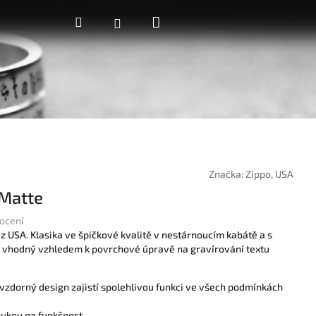
Nákupní
Hledat
Přihlášení
košík
Značka:
Zippo, USA
 Matte
ocení
 USA. Klasika ve špičkové kvalitě v nestárnoucím kabátě a s
je vhodný vzhledem k povrchové úpravě na gravírování textu
vzdorný design zajistí spolehlivou funkci ve všech podmínkách
rukou na funkčnost