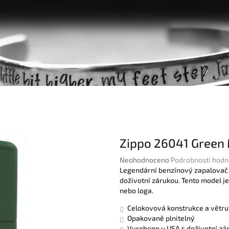
Zippo 26041 Green
Průměrné
Neohodnoceno
Podrobnosti hodn
hodnocení
Legendární benzínový zapalovač z
produktu
doživotní zárukou. Tento model 
je
nebo loga.
0,0
Celokovová konstrukce a větru
z
Opakovaně plnitelný
5
Vyrobeno v USA s doživotní zá