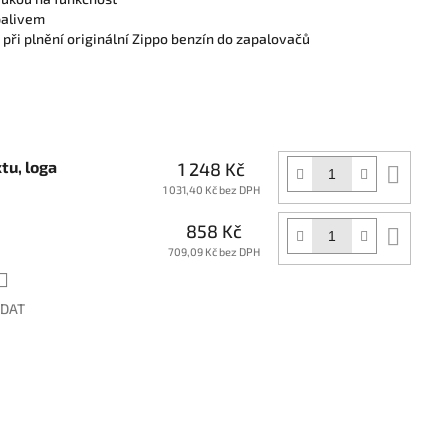
palivem
 při plnění originální Zippo benzín do zapalovačů
tu, loga
1 248 Kč
Do
koší
1 031,40 Kč bez DPH
858 Kč
Do
koší
709,09 Kč bez DPH
ÍDAT