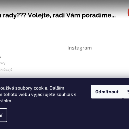
Instagram
y
nky
ch údajů
platnění reklamace
oužívá soubory cookie. Dalším
dstoupení od smlouvy
Odmítnout
 tohoto webu vyjadřujete souhlas s
váním.
Sledovat na Instag
í
cookies