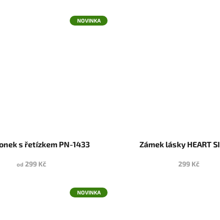
NOVINKA
onek s řetízkem PN-1433
Zámek lásky HEART S
299 Kč
299 Kč
od
NOVINKA