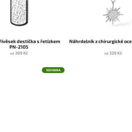
řívěsek destička s řetízkem
Náhrdelník z chirurgické oc
PN-2105
389 Kč
329 Kč
od
od
NOVINKA