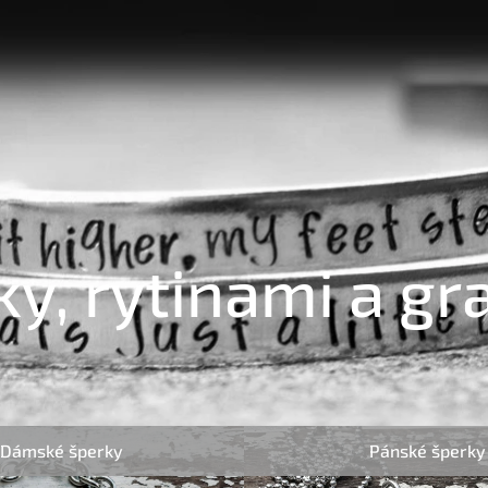
y, rytinami a gr
Dámské šperky
Pánské šperky