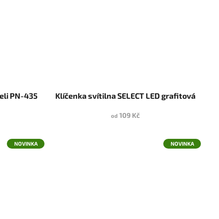
celi PN-435
Klíčenka svítilna SELECT LED grafitová
109 Kč
od
NOVINKA
NOVINKA