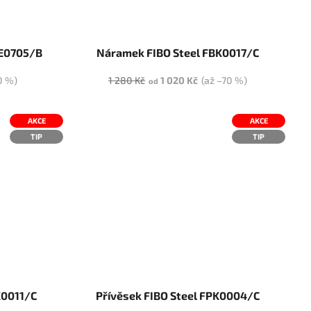
PE0705/B
Náramek FIBO Steel FBK0017/C
0 %)
1 280 Kč
1 020 Kč
(až –70 %)
od
AKCE
AKCE
TIP
TIP
K0011/C
Přívěsek FIBO Steel FPK0004/C