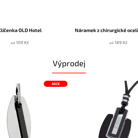
Klíčenka OLD Hotel
Náramek z chirurgické ocel
109 Kč
189 Kč
od
od
Výprodej
AKCE