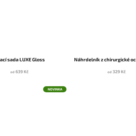
ací sada LUXE Gloss
Náhrdelník z chirurgické o
639 Kč
329 Kč
od
od
NOVINKA