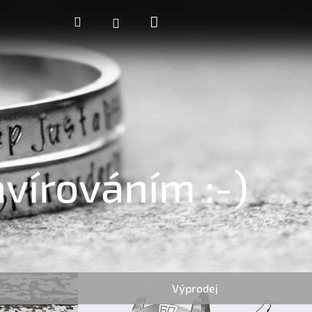
Nákupní
Hledat
Přihlášení
košík
avírováním :-)
Výprodej