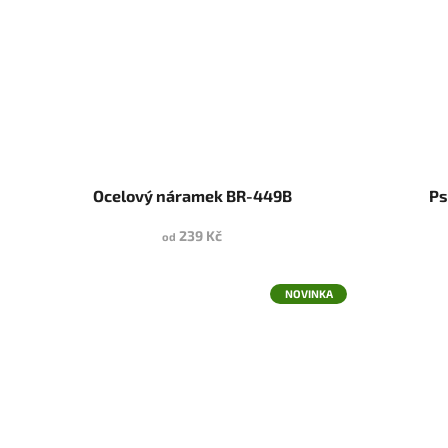
Ocelový náramek BR-449B
Ps
239 Kč
od
NOVINKA