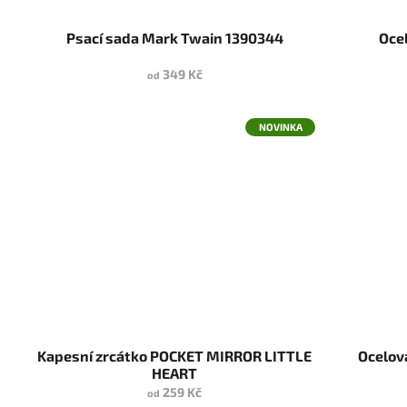
Psací sada Mark Twain 1390344
Oce
349 Kč
od
NOVINKA
Kapesní zrcátko POCKET MIRROR LITTLE
Ocelov
HEART
259 Kč
od