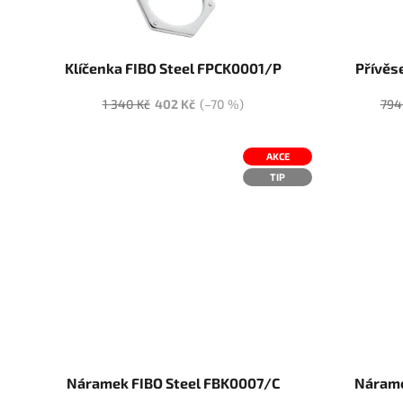
Klíčenka FIBO Steel FPCK0001/P
Přívěs
1 340 Kč
402 Kč
(–70 %)
794
AKCE
TIP
Náramek FIBO Steel FBK0007/C
Nárame