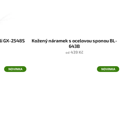
eli GX-2548S
Kožený náramek s ocelovou sponou BL-
643B
439 Kč
od
NOVINKA
NOVINKA