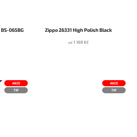
i BS-065BG
Zippo 26331 High Polish Black
1 169 Kč
od
AKCE
AKCE
TIP
TIP