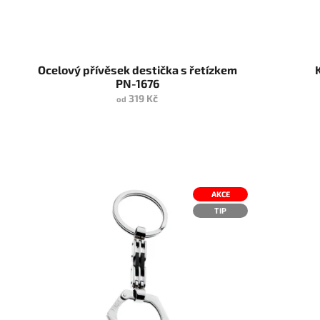
Ocelový přívěsek destička s řetízkem
PN-1676
319 Kč
od
AKCE
TIP