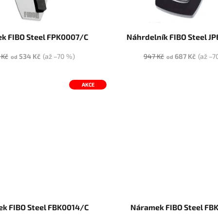
ek FIBO Steel FPK0007/C
Náhrdelník FIBO Steel J
 Kč
534 Kč
(až –70 %)
947 Kč
687 Kč
(až –7
od
od
AKCE
k FIBO Steel FBK0014/C
Náramek FIBO Steel FB