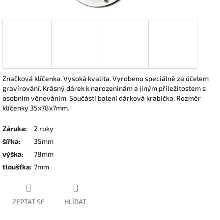
Značková klíčenka. Vysoká kvalita. Vyrobeno speciálně za účelem
gravírování. Krásný dárek k narozeninám a jiným příležitostem s
osobním věnováním. Součástí balení dárková krabička. Rozměr
klíčenky 35x78x7mm.
Záruka
:
2 roky
šířka
:
35mm
výška
:
78mm
tloušťka
:
7mm
ZEPTAT SE
HLÍDAT