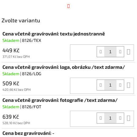
Facebook
Zvolte variantu
Cena včetně gravírování: textu jednostranně
Skladem
| 8126/TEX
449 Kč
D
k
371,07 Kč bez DPH
Cena včetně gravírování: loga, obrázku /text zdarma/
Skladem
| 8126/LOG
509 Kč
D
k
420,66 Kč bez DPH
Cena včetně gravírování: fotografie /text zdarma/
Skladem
| 8126/FOT
639 Kč
D
k
528,10 Kč bez DPH
Cena bez gravírování: -