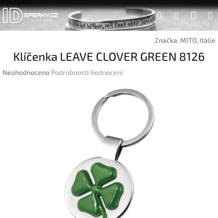
Přejít
Náku
Hledat
na
Přihlášen
obsah
koší
Značka:
MJTO, Itálie
Klíčenka LEAVE CLOVER GREEN 8126
Průměrné
Neohodnoceno
Podrobnosti hodnocení
hodnocení
produktu
je
0,0
z
5
hvězdiček.