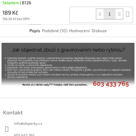
Skladem
| 8126
189 Kč
D
k
156,20 Kč bez DPH
Popis
Podobné (10)
Hodnocení
Diskuze
Z
á
Kontakt
p
a
info
@
idsperky.cz
t
í
603 433 765