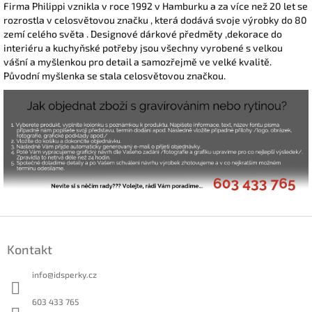
Firma Philippi vznikla v roce 1992 v Hamburku a za více než 20 let se
rozrostla v celosvětovou značku , která dodává svoje výrobky do 80
zemí celého světa . Designové dárkové předměty ,dekorace do
interiéru a kuchyňské potřeby jsou všechny vyrobené s velkou
vášní a myšlenkou pro detail a samozřejmě ve velké kvalitě.
Původní myšlenka se stala celosvětovou značkou.
Z
á
Kontakt
p
a
info
@
idsperky.cz
t
í
603 433 765