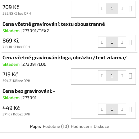
709 Kč
D
k
585,95 Kč bez DPH
Cena včetně gravírování: textu oboustranně
Skladem
| 273091/TEX2
869 Kč
D
k
718,18 Kč bez DPH
Cena včetně gravírování: loga, obrázku /text zdarma/
Skladem
| 273091/LOG
719 Kč
D
k
594,21 Kč bez DPH
Cena bez gravírování: -
Skladem
| 273091
449 Kč
D
k
371,07 Kč bez DPH
Popis
Podobné (10)
Hodnocení
Diskuze