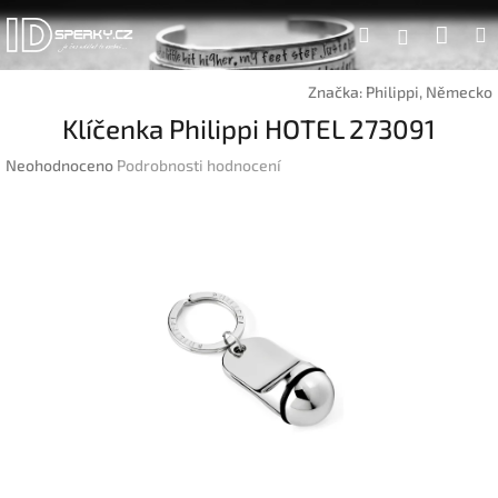
Přejít
Náku
Hledat
na
Přihlášen
obsah
koší
Značka:
Philippi, Německo
Klíčenka Philippi HOTEL 273091
Průměrné
Neohodnoceno
Podrobnosti hodnocení
hodnocení
produktu
je
0,0
z
5
hvězdiček.