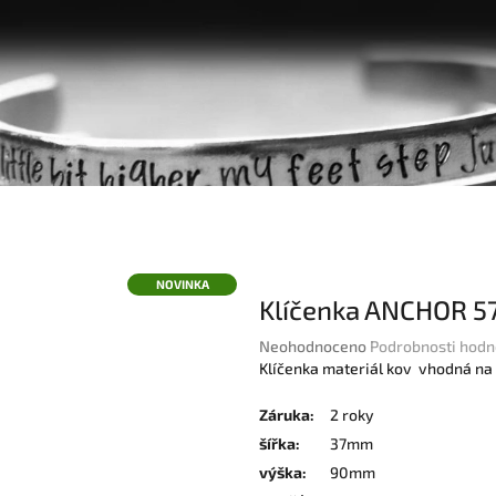
NOVINKA
Klíčenka ANCHOR 5
Průměrné
Neohodnoceno
Podrobnosti hodn
hodnocení
Klíčenka materiál kov vhodná na
produktu
je
Záruka
:
2 roky
0,0
šířka
:
37mm
z
výška
:
90mm
5