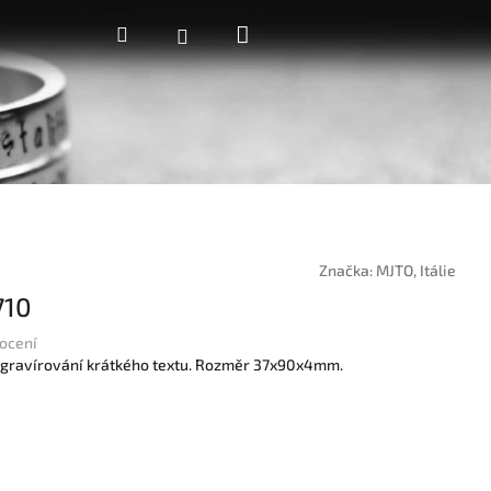
Nákupní
Hledat
Přihlášení
košík
Značka:
MJTO, Itálie
710
ocení
 gravírování krátkého textu. Rozměr 37x90x4mm.