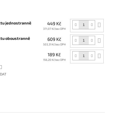
xtu jednostranně
449 Kč
Do
koší
371,07 Kč bez DPH
extu oboustranně
609 Kč
Do
koší
503,31 Kč bez DPH
189 Kč
Do
koší
156,20 Kč bez DPH
ÍDAT