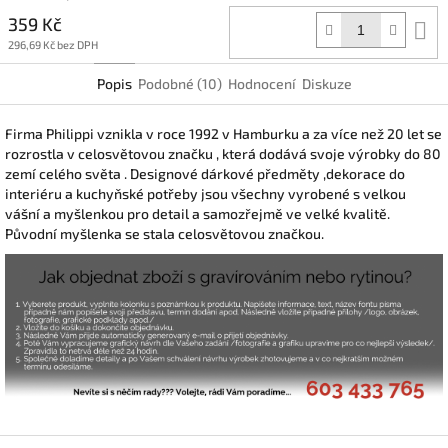
359 Kč
D
k
296,69 Kč bez DPH
Popis
Podobné (10)
Hodnocení
Diskuze
Firma Philippi vznikla v roce 1992 v Hamburku a za více než 20 let se
rozrostla v celosvětovou značku , která dodává svoje výrobky do 80
zemí celého světa . Designové dárkové předměty ,dekorace do
interiéru a kuchyňské potřeby jsou všechny vyrobené s velkou
vášní a myšlenkou pro detail a samozřejmě ve velké kvalitě.
Původní myšlenka se stala celosvětovou značkou.
Z