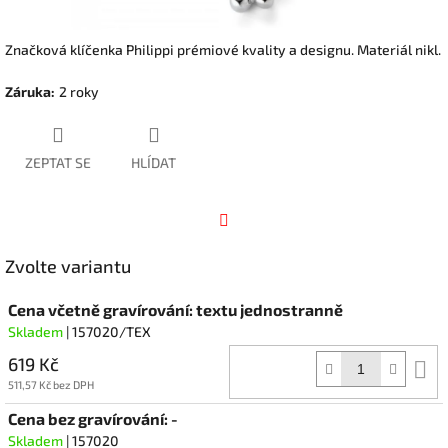
Značková klíčenka Philippi prémiové kvality a designu. Materiál nikl.
Záruka
:
2 roky
ZEPTAT SE
HLÍDAT
Facebook
Zvolte variantu
Cena včetně gravírování: textu jednostranně
Skladem
| 157020/TEX
619 Kč
D
k
511,57 Kč bez DPH
Cena bez gravírování: -
Skladem
| 157020