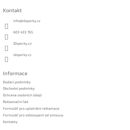
á
Kontakt
p
a
info
@
idsperky.cz
t
í
603 433 765
IDsperky.cz
idsperky.cz
Informace
Dodací podmínky
Obchodní podmínky
Ochrana osobních údajů
Reklamační řád
Formulář pro uplatnění reklamace
Formulář pro odstoupení od smlouvy
Kontakty