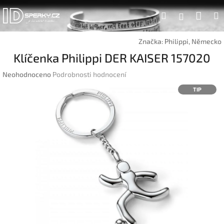
Přejít
Náku
Hledat
na
Přihlášen
obsah
koší
Značka:
Philippi, Německo
Klíčenka Philippi DER KAISER 157020
Průměrné
Neohodnoceno
Podrobnosti hodnocení
hodnocení
TIP
produktu
je
0,0
z
5
hvězdiček.