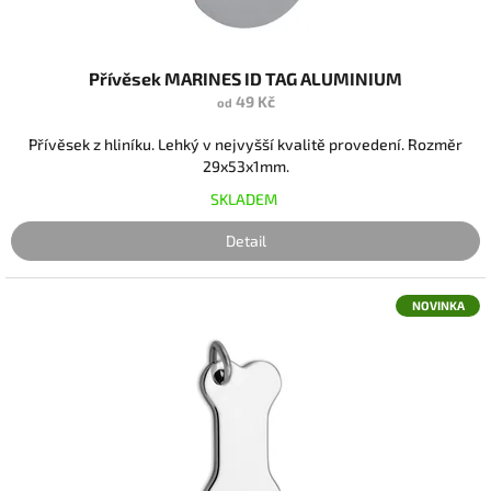
Přívěsek MARINES ID TAG ALUMINIUM
49 Kč
od
Přívěsek z hliníku. Lehký v nejvyšší kvalitě provedení. Rozměr
29x53x1mm.
SKLADEM
Detail
NOVINKA