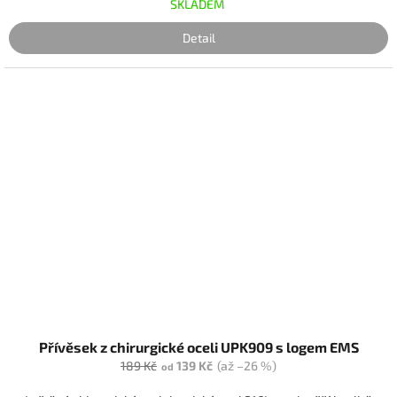
SKLADEM
Detail
Přívěsek z chirurgické oceli UPK909 s logem EMS
189 Kč
139 Kč
(až –26 %)
od