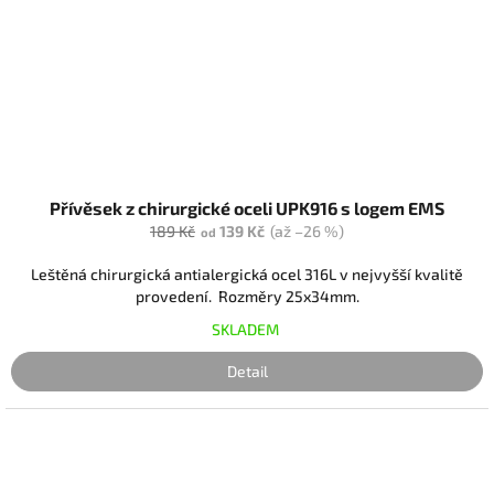
Přívěsek z chirurgické oceli UPK916 s logem EMS
189 Kč
139 Kč
(až –26 %)
od
Leštěná chirurgická antialergická ocel 316L v nejvyšší kvalitě
provedení. Rozměry 25x34mm.
SKLADEM
Detail