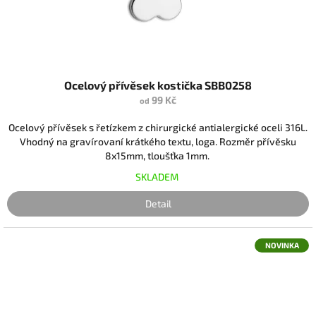
Ocelový přívěsek kostička SBB0258
99 Kč
od
Ocelový přívěsek s řetízkem z chirurgické antialergické oceli 316L.
Vhodný na gravírovaní krátkého textu, loga. Rozměr přívěsku
8x15mm, tloušťka 1mm.
SKLADEM
Detail
NOVINKA