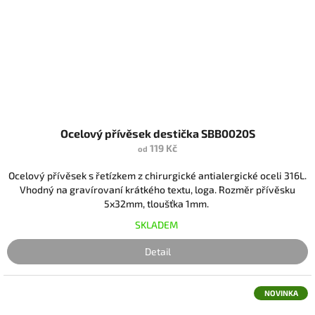
Ocelový přívěsek destička SBB0020S
119 Kč
od
Ocelový přívěsek s řetízkem z chirurgické antialergické oceli 316L.
Vhodný na gravírovaní krátkého textu, loga. Rozměr přívěsku
5x32mm, tloušťka 1mm.
SKLADEM
Detail
NOVINKA