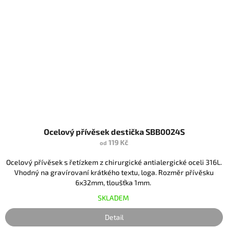
Ocelový přívěsek destička SBB0024S
119 Kč
od
Ocelový přívěsek s řetízkem z chirurgické antialergické oceli 316L.
Vhodný na gravírovaní krátkého textu, loga. Rozměr přívěsku
6x32mm, tloušťka 1mm.
SKLADEM
Detail