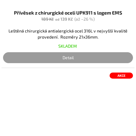
Přívěsek z chirurgické oceli UPK911 s logem EMS
189 Kč
139 Kč
(až –26 %)
od
Leštěná chirurgická antialergická ocel 316L v nejvyšší kvalitě
provedení. Rozměry 21x36mm.
SKLADEM
Detail
AKCE