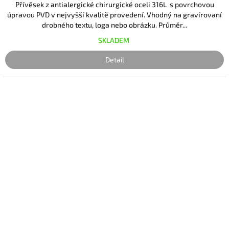
Přívěsek z antialergické chirurgické oceli 316L s povrchovou
úpravou PVD v nejvyšší kvalitě provedení. Vhodný na gravírovaní
drobného textu, loga nebo obrázku. Průměr...
SKLADEM
Detail