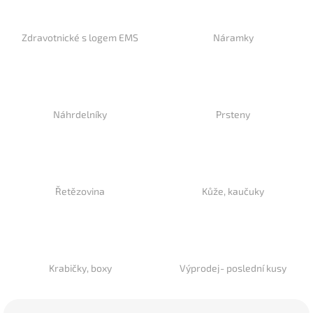
Zdravotnické s logem EMS
Náramky
Náhrdelníky
Prsteny
Řetězovina
Kůže, kaučuky
Krabičky, boxy
Výprodej- poslední kusy
Ř