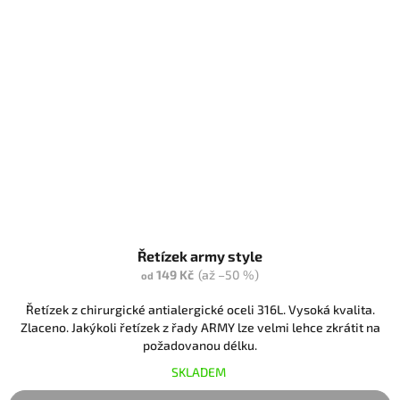
Řetízek army style
149 Kč
(až –50 %)
od
Řetízek z chirurgické antialergické oceli 316L. Vysoká kvalita.
Zlaceno. Jakýkoli řetízek z řady ARMY lze velmi lehce zkrátit na
požadovanou délku.
SKLADEM