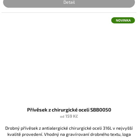
Detail
NOVINKA
Přívěsek z chirurgické oceli SBB0050
159 Kč
od
Drobný přívěsek z antialergické chirurgické oceli 316L v nejvyšší
kvalitě provedení. Vhodný na gravírovaní drobného textu, loga