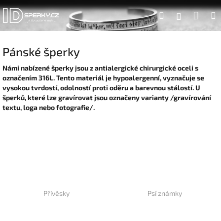
Přejít
Náku
Hledat
na
Přihlášen
obsah
koší
Pánské šperky
Námi nabízené šperky jsou z antialergické chirurgické oceli s
označením 316L. Tento materiál je hypoalergenní, vyznačuje se
vysokou tvrdostí, odolností proti oděru a barevnou stálostí. U
šperků, které lze gravírovat jsou označeny varianty /gravírování
textu, loga nebo fotografie/.
Přívěsky
Psí známky