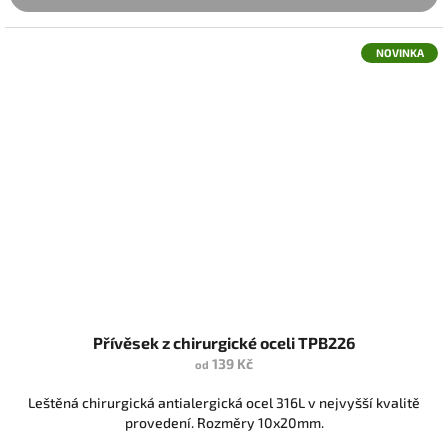
NOVINKA
Přívěsek z chirurgické oceli TPB226
139 Kč
od
Leštěná chirurgická antialergická ocel 316L v nejvyšší kvalitě
provedení. Rozměry 10x20mm.