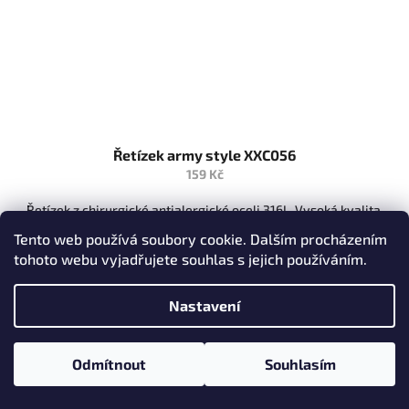
Řetízek army style XXC056
159 Kč
Řetízek z chirurgické antialergické oceli 316L. Vysoká kvalita.
Průměr 2,4mm, délka 59cm. Jakýkoli řetízek z řady ARMY lze velmi
Tento web používá soubory cookie. Dalším procházením
lehce zkrátit na požadovanou délku.
tohoto webu vyjadřujete souhlas s jejich používáním.
SKLADEM
Nastavení
Do košíku
Detail
Odmítnout
Souhlasím