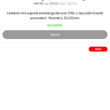
189 Kč
139 Kč
(až –26 %)
od
Leštěná chirurgická antialergická ocel 316L v nejvyšší kvalitě
provedení. Rozměry 22x35mm.
SKLADEM
Detail
AKCE