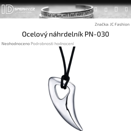
Přejít
Náku
Hledat
na
Přihlášen
obsah
koší
Značka:
JC Fashion
Ocelový náhrdelník PN-030
Průměrné
Neohodnoceno
Podrobnosti hodnocení
hodnocení
produktu
je
0,0
z
5
hvězdiček.