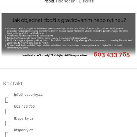
Popis
Hodnocení
Diskuze
Z
á
Kontakt
p
a
info
@
idsperky.cz
t
í
603 433 765
IDsperky.cz
idsperky.cz