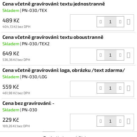
Cena včetně gravírování: textu jednostranně
Skladem
| PN-030/TEX
489 Kč
D
k
404,13 Kč bez DPH
Cena včetně gravírování: textu oboustranně
Skladem
| PN-030/TEX2
649 Kč
D
k
536,36 Kč bez DPH
Cena včetně gravírování: loga, obrázku /text zdarma/
Skladem
| PN-030/LOG
559 Kč
D
k
461,98 Kč bez DPH
Cena bez gravírování: -
Skladem
| PN-030
229 Kč
D
k
189,26 Kč bez DPH