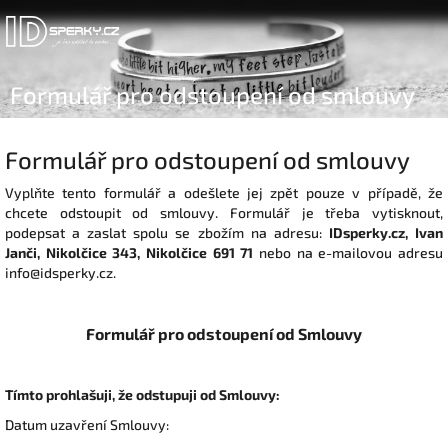
Přejít
na
obsah
Formulář pro odstoupení od smlouvy
Formulář pro odstoupení od smlouvy
Vyplňte tento formulář a odešlete jej zpět pouze v případě, že
chcete odstoupit od smlouvy. Formulář je třeba vytisknout,
podepsat a zaslat spolu se zbožím na adresu:
IDsperky.cz, Ivan
Janči, Nikolčice 343, Nikolčice 691 71
nebo na e-mailovou adresu
info@idsperky.cz.
Formulář pro odstoupení od Smlouvy
Tímto prohlašuji, že odstupuji od Smlouvy:
Datum uzavření Smlouvy: