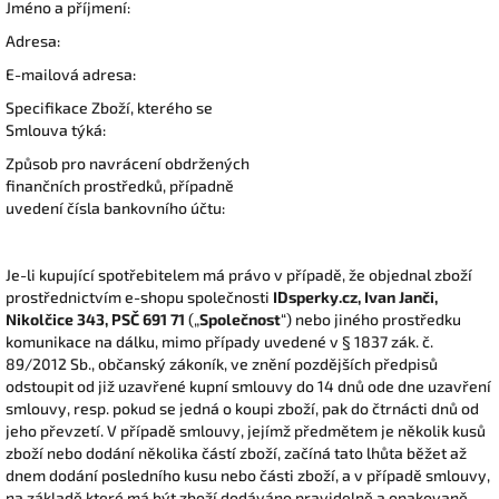
Jméno a příjmení:
Adresa:
E-mailová adresa:
Specifikace Zboží, kterého se
Smlouva týká:
Způsob pro navrácení obdržených
finančních prostředků, případně
uvedení čísla bankovního účtu:
Je-li kupující spotřebitelem má právo v případě, že objednal zboží
prostřednictvím e-shopu společnosti
IDsperky.cz, Ivan Janči,
Nikolčice 343, PSČ 691 71
(„
Společnost
“) nebo jiného prostředku
komunikace na dálku, mimo případy uvedené v § 1837 zák. č.
89/2012 Sb., občanský zákoník, ve znění pozdějších předpisů
odstoupit od již uzavřené kupní smlouvy do 14 dnů ode dne uzavření
smlouvy, resp. pokud se jedná o koupi zboží, pak do čtrnácti dnů od
jeho převzetí. V případě smlouvy, jejímž předmětem je několik kusů
zboží nebo dodání několika částí zboží, začíná tato lhůta běžet až
dnem dodání posledního kusu nebo části zboží, a v případě smlouvy,
na základě které má být zboží dodáváno pravidelně a opakovaně,