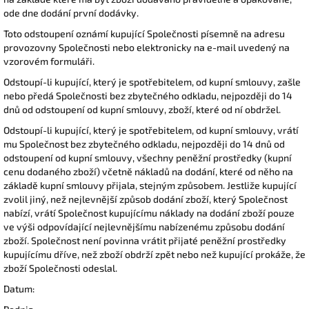
ode dne dodání první dodávky.
Toto odstoupení oznámí kupující Společnosti písemně na adresu
provozovny Společnosti nebo elektronicky na e-mail uvedený na
vzorovém formuláři.
Odstoupí-li kupující, který je spotřebitelem, od kupní smlouvy, zašle
nebo předá Společnosti bez zbytečného odkladu, nejpozději do 14
dnů od odstoupení od kupní smlouvy, zboží, které od ní obdržel.
Odstoupí-li kupující, který je spotřebitelem, od kupní smlouvy, vrátí
mu Společnost bez zbytečného odkladu, nejpozději do 14 dnů od
odstoupení od kupní smlouvy, všechny peněžní prostředky (kupní
cenu dodaného zboží) včetně nákladů na dodání, které od něho na
základě kupní smlouvy přijala, stejným způsobem. Jestliže kupující
zvolil jiný, než nejlevnější způsob dodání zboží, který Společnost
nabízí, vrátí Společnost kupujícímu náklady na dodání zboží pouze
ve výši odpovídající nejlevnějšímu nabízenému způsobu dodání
zboží. Společnost není povinna vrátit přijaté peněžní prostředky
kupujícímu dříve, než zboží obdrží zpět nebo než kupující prokáže, že
zboží Společnosti odeslal.
Datum: