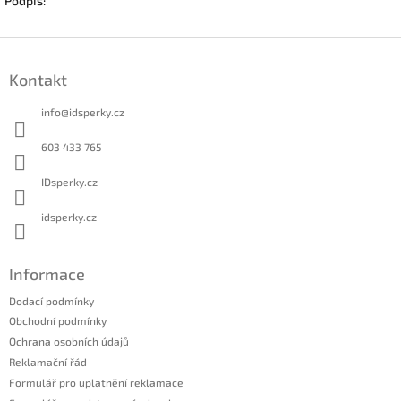
Podpis:
Z
á
Kontakt
p
a
info
@
idsperky.cz
t
í
603 433 765
IDsperky.cz
idsperky.cz
Informace
Dodací podmínky
Obchodní podmínky
Ochrana osobních údajů
Reklamační řád
Formulář pro uplatnění reklamace