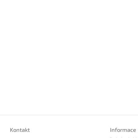
Z
á
Kontakt
Informace
p