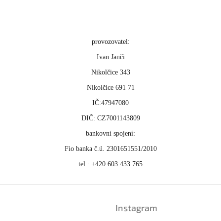
provozovatel:
Ivan Janči
Nikolčice 343
Nikolčice 691 71
IČ:47947080
DIČ: CZ7001143809
bankovní spojení:
Fio banka č.ú. 2301651551/2010
tel.: +420 603 433 765
Instagram