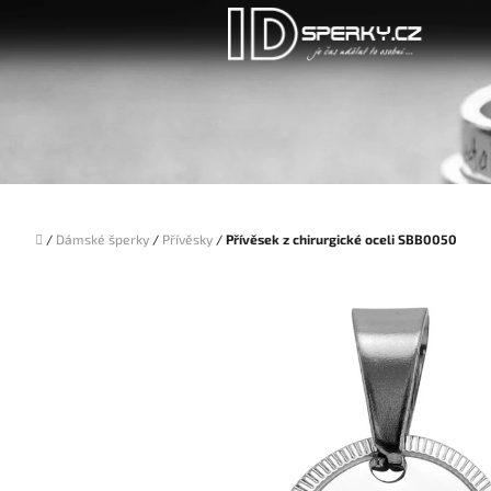
Přejít
na
obsah
Domů
/
Dámské šperky
/
Přívěsky
/
Přívěsek z chirurgické oceli SBB0050