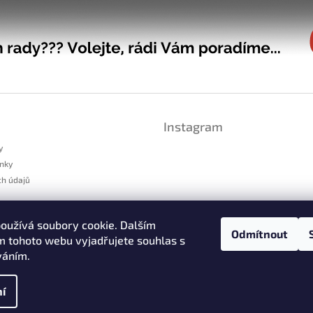
Instagram
y
nky
ch údajů
platnění reklamace
oužívá soubory cookie. Dalším
dstoupení od smlouvy
Odmítnout
 tohoto webu vyjadřujete souhlas s
váním.
Sledovat na Instag
í
cookies