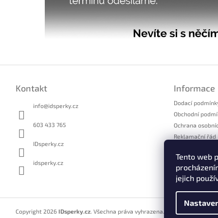
Z
á
Kontakt
Informace
p
a
Dodací podmínk
info
@
idsperky.cz
t
Obchodní podmí
í
603 433 765
Ochrana osobní
Reklamační řád
IDsperky.cz
Formulář pro u
Tento web p
Formulář pro o
idsperky.cz
procházením
Kontakty
jejich použí
Nastaven
Copyright 2026
IDsperky.cz
. Všechna práva vyhrazena.
Upravit nastavení 