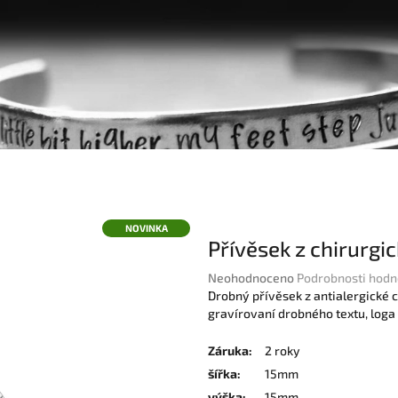
NOVINKA
Přívěsek z chirurgi
Průměrné
Neohodnoceno
Podrobnosti hodn
hodnocení
Drobný přívěsek z antialergické c
produktu
gravírovaní drobného textu, log
je
0,0
Záruka
:
2 roky
z
šířka
:
15mm
5
výška
:
15mm