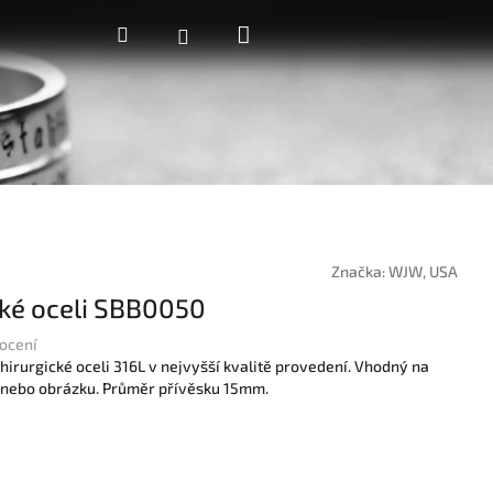
Nákupní
Hledat
Přihlášení
košík
Značka:
WJW, USA
cké oceli SBB0050
ocení
hirurgické oceli 316L v nejvyšší kvalitě provedení.
Vhodný na
a nebo obrázku. Průměr přívěsku 15mm
.