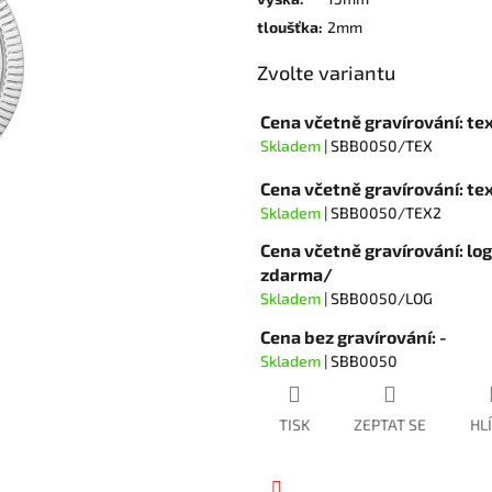
hvězdiček.
tloušťka
:
2mm
Zvolte variantu
Cena včetně gravírování: te
Skladem
| SBB0050/TEX
Cena včetně gravírování: t
Skladem
| SBB0050/TEX2
Cena včetně gravírování: lo
zdarma/
Skladem
| SBB0050/LOG
Cena bez gravírování: -
Skladem
| SBB0050
TISK
ZEPTAT SE
HL