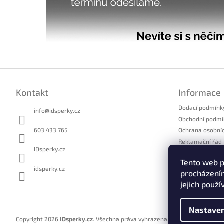
Z
á
Kontakt
Informace
p
a
Dodací podmínk
info
@
idsperky.cz
t
Obchodní podmí
í
603 433 765
Ochrana osobní
Reklamační řád
IDsperky.cz
Formulář pro u
Tento web p
Formulář pro o
idsperky.cz
procházením
Kontakty
jejich použí
Nastaven
Copyright 2026
IDsperky.cz
. Všechna práva vyhrazena.
Upravit nastavení 