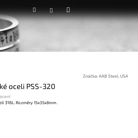
Nákupní
Hledat
Přihlášení
košík
Značka:
AAB Steel, USA
cké oceli PSS-320
ocení
li 316L.
Rozměry 15x35x8mm.