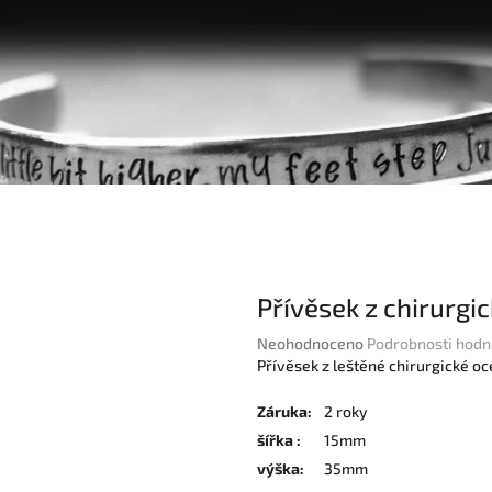
Přívěsek z chirurgi
Průměrné
Neohodnoceno
Podrobnosti hodn
hodnocení
Přívěsek z leštěné chirurgické oce
produktu
je
Záruka
:
2 roky
0,0
šířka
:
15mm
z
výška
:
35mm
5