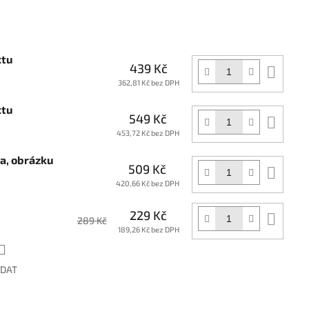
xtu
439 Kč
Do
koší
362,81 Kč bez DPH
xtu
549 Kč
Do
koší
453,72 Kč bez DPH
ga, obrázku
509 Kč
Do
koší
420,66 Kč bez DPH
229 Kč
Do
289 Kč
koší
189,26 Kč bez DPH
ÍDAT