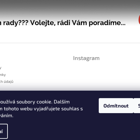
Instagram
y
nky
ch údajů
platnění reklamace
oužívá soubory cookie. Dalším
dstoupení od smlouvy
Odmítnout
 tohoto webu vyjadřujete souhlas s
váním.
Sledovat na Instag
í
cookies