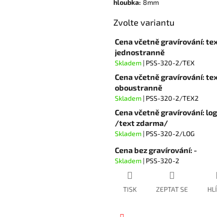
hvězdiček.
hloubka
:
8mm
Zvolte variantu
Cena včetně gravírování: te
jednostranně
Skladem
| PSS-320-2/TEX
Cena včetně gravírování: te
oboustranně
Skladem
| PSS-320-2/TEX2
Cena včetně gravírování: lo
/text zdarma/
Skladem
| PSS-320-2/LOG
Cena bez gravírování: -
Skladem
| PSS-320-2
TISK
ZEPTAT SE
HL