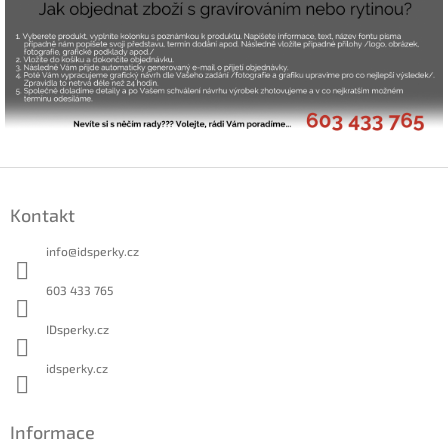
Z
á
Kontakt
p
a
info
@
idsperky.cz
t
í
603 433 765
IDsperky.cz
idsperky.cz
Informace