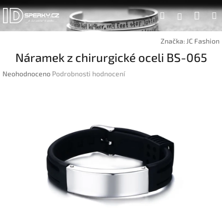
Přejít
Náku
Hledat
na
Přihlášen
obsah
koší
Značka:
JC Fashion
Náramek z chirurgické oceli BS-065
Průměrné
Neohodnoceno
Podrobnosti hodnocení
hodnocení
produktu
je
0,0
z
5
hvězdiček.