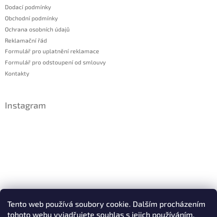
Dodací podmínky
Obchodní podmínky
Ochrana osobních údajů
Reklamační řád
Formulář pro uplatnění reklamace
Formulář pro odstoupení od smlouvy
Kontakty
Instagram
Sledovat na Instagramu
Tento web používá soubory cookie. Dalším procházením
tohoto webu vyjadřujete souhlas s jejich používáním.