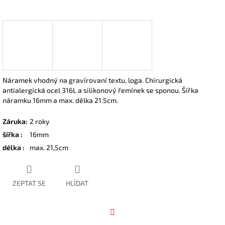
Náramek vhodný na gravírovaní textu, loga. Chirurgická
antialergická ocel 316L a silikonový řemínek se sponou. Šířka
náramku 16mm a max. délka 21.5cm.
Záruka
:
2 roky
šířka
:
16mm
délka
:
max. 21,5cm
ZEPTAT SE
HLÍDAT