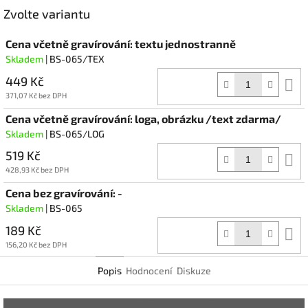
Facebook
Zvolte variantu
Cena včetně gravírování: textu jednostranně
Skladem
| BS-065/TEX
449 Kč
D
k
371,07 Kč bez DPH
Cena včetně gravírování: loga, obrázku /text zdarma/
Skladem
| BS-065/LOG
519 Kč
D
k
428,93 Kč bez DPH
Cena bez gravírování: -
Skladem
| BS-065
189 Kč
D
k
156,20 Kč bez DPH
Popis
Hodnocení
Diskuze