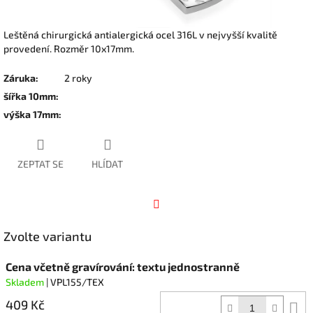
Leštěná chirurgická antialergická ocel 316L v nejvyšší kvalitě
provedení. Rozměr 10x17mm.
Záruka
:
2 roky
šířka 10mm
:
výška 17mm
:
ZEPTAT SE
HLÍDAT
Facebook
Zvolte variantu
Cena včetně gravírování: textu jednostranně
Skladem
| VPL155/TEX
409 Kč
D