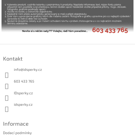
Z
á
Kontakt
p
a
info
@
idsperky.cz
t
í
603 433 765
IDsperky.cz
idsperky.cz
Informace
Dodací podmínky