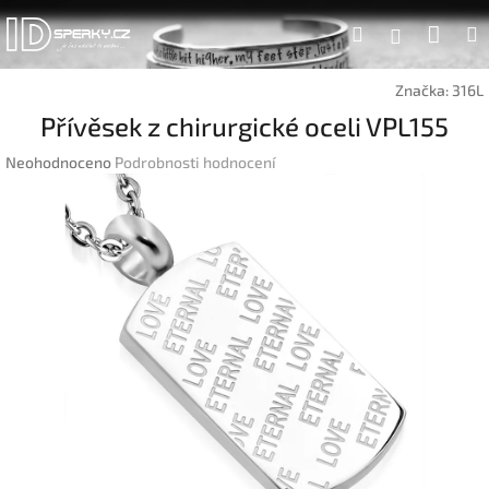
Přejít
Náku
Hledat
na
Přihlášen
obsah
koší
Značka:
316L
Přívěsek z chirurgické oceli VPL155
Průměrné
Neohodnoceno
Podrobnosti hodnocení
hodnocení
produktu
je
0,0
z
5
hvězdiček.