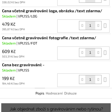
k
338,02 Kč bez DPH
Cena včetně gravírování: loga, obrázku /text zdarma/
Skladem
| VPL155/LOG
479 Kč
D
k
395,87 Kč bez DPH
Cena včetně gravírování: fotografie /text zdarma/
Skladem
| VPL155/FOT
609 Kč
D
k
503,31 Kč bez DPH
Cena bez gravírování: -
Skladem
| VPL155
199 Kč
D
k
164,46 Kč bez DPH
Popis
Hodnocení
Diskuze