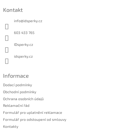
á
Kontakt
p
a
info
@
idsperky.cz
t
í
603 433 765
IDsperky.cz
idsperky.cz
Informace
Dodací podmínky
Obchodní podmínky
Ochrana osobních údajů
Reklamační řád
Formulář pro uplatnění reklamace
Formulář pro odstoupení od smlouvy
Kontakty