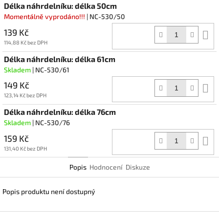
Délka náhrdelníku: délka 50cm
Momentálně vyprodáno!!!
| NC-530/50
139 Kč
D
k
114,88 Kč bez DPH
Délka náhrdelníku: délka 61cm
Skladem
| NC-530/61
149 Kč
D
k
123,14 Kč bez DPH
Délka náhrdelníku: délka 76cm
Skladem
| NC-530/76
159 Kč
D
k
131,40 Kč bez DPH
Popis
Hodnocení
Diskuze
Popis produktu není dostupný
Z