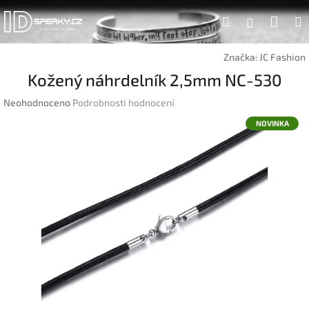
Přejít
Náku
Hledat
na
Přihlášen
obsah
koší
Značka:
JC Fashion
Kožený náhrdelník 2,5mm NC-530
Průměrné
Neohodnoceno
Podrobnosti hodnocení
hodnocení
NOVINKA
produktu
je
0,0
z
5
hvězdiček.