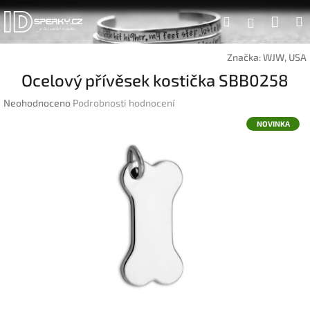
Přejít
Náku
Hledat
na
Přihlášen
obsah
koší
Značka:
WJW, USA
Ocelový přívěsek kostička SBB0258
Průměrné
Neohodnoceno
Podrobnosti hodnocení
hodnocení
NOVINKA
produktu
je
0,0
z
5
hvězdiček.