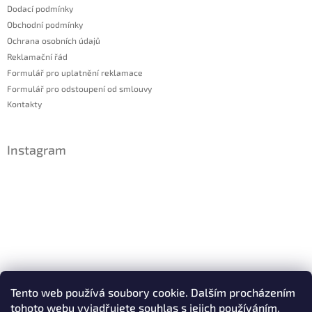
Dodací podmínky
Obchodní podmínky
Ochrana osobních údajů
Reklamační řád
Formulář pro uplatnění reklamace
Formulář pro odstoupení od smlouvy
Kontakty
Instagram
Sledovat na Instagramu
Tento web používá soubory cookie. Dalším procházením
tohoto webu vyjadřujete souhlas s jejich používáním.