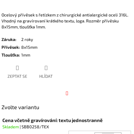
Ocelový přívěsek s řetízkem z chirurgické antialergické oceli 316L.
Vhodný na gravírovaní krátkého textu, loga. Rozměr přívěsku
8x15mm, tloušťka 1mm.
Záruka
:
2 roky
Přívěsek
:
8x15mm
Tloušťka
:
1mm
ZEPTAT SE
HLÍDAT
Facebook
Zvolte variantu
Cena včetně gravírování: textu jednostranně
Skladem
| SBB0258/TEX