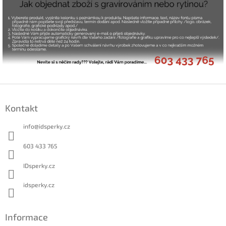
Z
á
Kontakt
p
a
info
@
idsperky.cz
t
í
603 433 765
IDsperky.cz
idsperky.cz
Informace