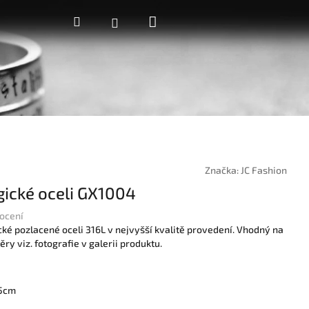
Nákupní
Hledat
Přihlášení
košík
Značka:
JC Fashion
gické oceli GX1004
ocení
cké pozlacené oceli 316L v nejvyšší kvalitě provedení. Vhodný na
ry viz. fotografie v galerii produktu.
55cm