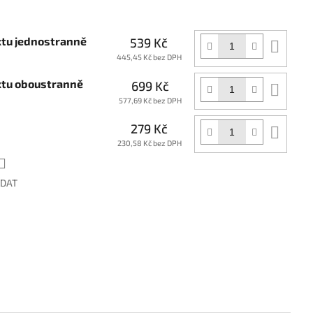
xtu jednostranně
539 Kč
Do
koší
445,45 Kč bez DPH
extu oboustranně
699 Kč
Do
koší
577,69 Kč bez DPH
279 Kč
Do
koší
230,58 Kč bez DPH
ÍDAT