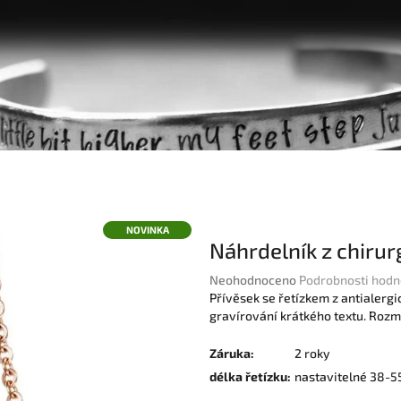
NOVINKA
Náhrdelník z chirur
Průměrné
Neohodnoceno
Podrobnosti hodn
hodnocení
Přívěsek se řetízkem z antialergi
produktu
gravírování krátkého textu.
Rozmě
je
0,0
Záruka
:
2 roky
z
délka řetízku
:
nastavitelné 38-
5