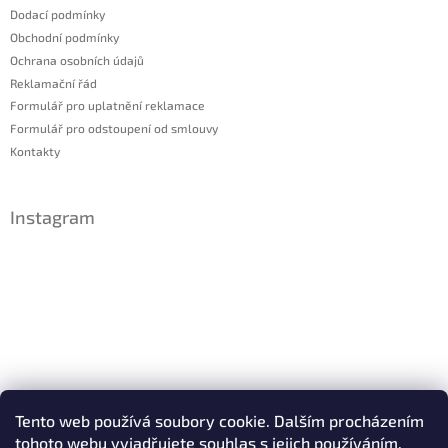
Dodací podmínky
Obchodní podmínky
Ochrana osobních údajů
Reklamační řád
Formulář pro uplatnění reklamace
Formulář pro odstoupení od smlouvy
Kontakty
Instagram
Sledovat na Instagramu
Tento web používá soubory cookie. Dalším procházením
tohoto webu vyjadřujete souhlas s jejich používáním.