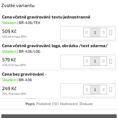
Facebook
Zvolte variantu
Cena včetně gravírování: textu jednostranně
Skladem
| BR-436/TEX
509 Kč
D
k
420,66 Kč bez DPH
Cena včetně gravírování: loga, obrázku /text zdarma/
Skladem
| BR-436/LOG
579 Kč
D
k
478,51 Kč bez DPH
Cena bez gravírování: -
Skladem
| BR-436
249 Kč
D
k
205,79 Kč bez DPH
Popis
Podobné (10)
Hodnocení
Diskuze