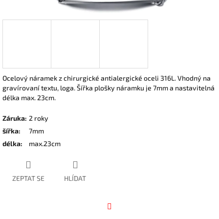
Ocelový náramek z chirurgické antialergické oceli 316L. Vhodný na
gravírovaní textu, loga. Šířka plošky náramku je 7mm a nastavitelná
délka max. 23cm.
Záruka
:
2 roky
šířka
:
7mm
délka
:
max.23cm
ZEPTAT SE
HLÍDAT