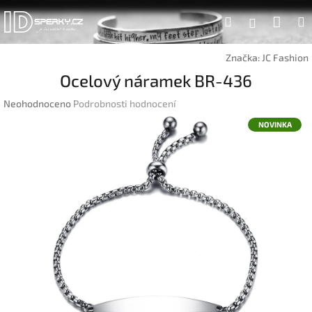
Přejít
Náku
Hledat
na
Přihlášen
obsah
koší
Značka:
JC Fashion
Ocelový náramek BR-436
Průměrné
Neohodnoceno
Podrobnosti hodnocení
hodnocení
NOVINKA
produktu
je
0,0
z
5
hvězdiček.