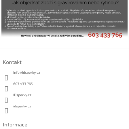
Z
á
Kontakt
p
a
info
@
idsperky.cz
t
í
603 433 765
IDsperky.cz
idsperky.cz
Informace