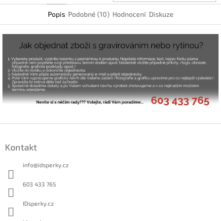
Popis
Podobné (10)
Hodnocení
Diskuze
Z
á
Kontakt
p
a
info
@
idsperky.cz
t
í
603 433 765
IDsperky.cz