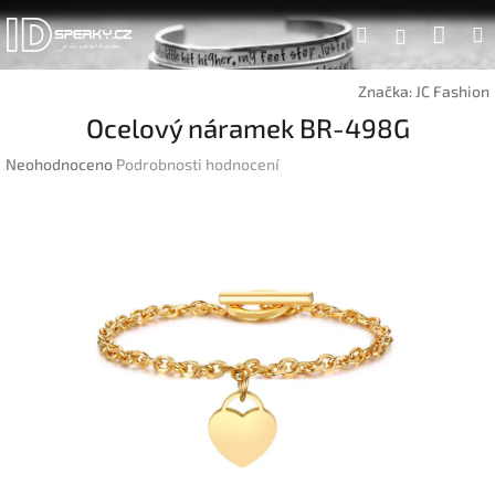
Přejít
Náku
Hledat
na
Přihlášen
obsah
koší
Značka:
JC Fashion
Ocelový náramek BR-498G
Průměrné
Neohodnoceno
Podrobnosti hodnocení
hodnocení
produktu
je
0,0
z
5
hvězdiček.