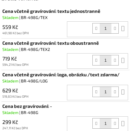
Cena včetně gravírování: textu jednostranně
Skladem
| BR-498G/TEX
559 Kč
D
k
461,98 Kč bez DPH
Cena včetně gravírování: textu oboustranně
Skladem
| BR-498G/TEX2
719 Kč
D
k
594,21 Kč bez DPH
Cena včetně gravírování: loga, obrázku /text zdarma/
Skladem
| BR-498G/LOG
629 Kč
D
k
519,83 Kč bez DPH
Cena bez gravírování: -
Skladem
| BR-498G
299 Kč
D
k
247,11 Kč bez DPH