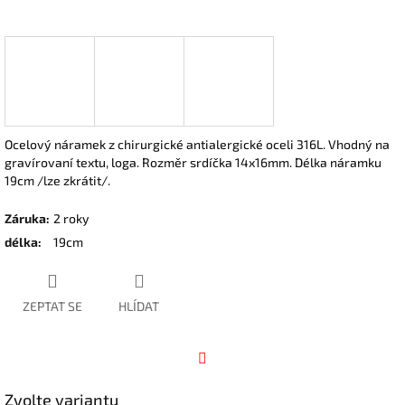
Ocelový náramek z chirurgické antialergické oceli 316L. Vhodný na
gravírovaní textu, loga. Rozměr srdíčka 14x16mm. Délka náramku
19cm /lze zkrátit/.
Záruka
:
2 roky
délka
:
19cm
ZEPTAT SE
HLÍDAT
Facebook
Zvolte variantu