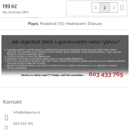
199 Kč
D
k
164,46 Kč bez DPH
Popis
Podobné (10)
Hodnocení
Diskuze
Z
á
Kontakt
p
a
info
@
idsperky.cz
t
í
603 433 765