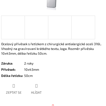
Ocelový přívěsek s řetízkem z chirurgické antialergické oceli 316L.
Vhodný na gravírovaní krátkého textu, loga. Rozměr přívěsku
10x43mm, délka řetízku 50cm.
Záruka
:
2 roky
Přívěsek
:
10x43mm
Délka řetízku
:
50cm
ZEPTAT SE
HLÍDAT