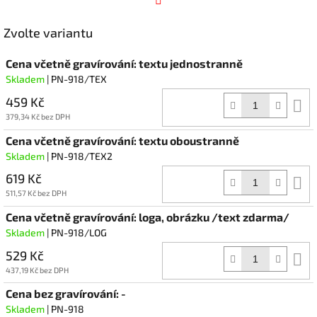
Facebook
Zvolte variantu
Cena včetně gravírování: textu jednostranně
Skladem
| PN-918/TEX
459 Kč
D
k
379,34 Kč bez DPH
Cena včetně gravírování: textu oboustranně
Skladem
| PN-918/TEX2
619 Kč
D
k
511,57 Kč bez DPH
Cena včetně gravírování: loga, obrázku /text zdarma/
Skladem
| PN-918/LOG
529 Kč
D
k
437,19 Kč bez DPH
Cena bez gravírování: -
Skladem
| PN-918