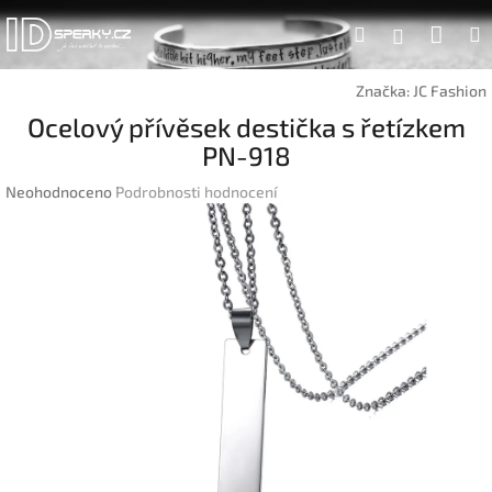
Přejít
Náku
Hledat
na
Přihlášen
obsah
koší
Značka:
JC Fashion
Ocelový přívěsek destička s řetízkem
PN-918
Průměrné
Neohodnoceno
Podrobnosti hodnocení
hodnocení
produktu
je
0,0
z
5
hvězdiček.