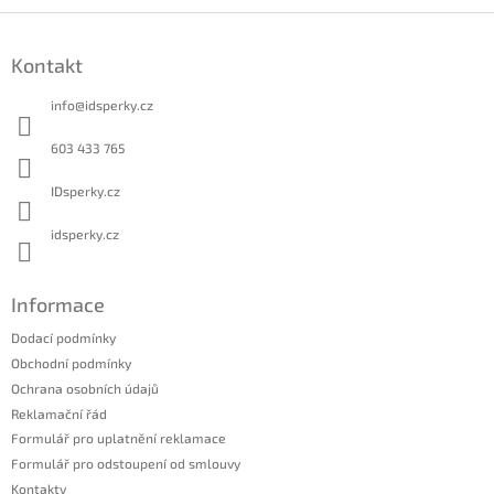
Z
á
Kontakt
p
a
info
@
idsperky.cz
t
í
603 433 765
IDsperky.cz
idsperky.cz
Informace
Dodací podmínky
Obchodní podmínky
Ochrana osobních údajů
Reklamační řád
Formulář pro uplatnění reklamace
Formulář pro odstoupení od smlouvy
Kontakty