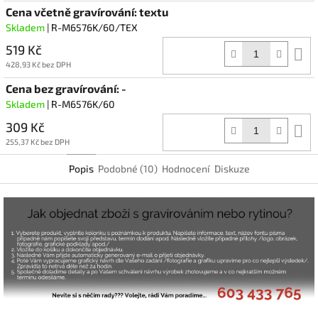
Cena včetně gravírování: textu
Skladem
| R-M6576K/60/TEX
519 Kč
D
k
428,93 Kč bez DPH
Cena bez gravírování: -
Skladem
| R-M6576K/60
309 Kč
D
k
255,37 Kč bez DPH
Popis
Podobné (10)
Hodnocení
Diskuze