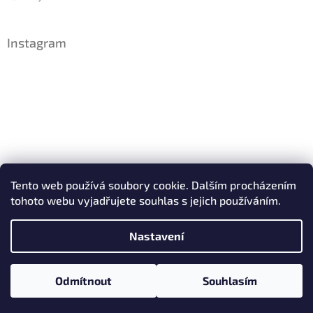
Instagram
Sledovat na Instagramu
Tento web používá soubory cookie. Dalším procházením
tohoto webu vyjadřujete souhlas s jejich používáním.
Facebook
Nastavení
Copyright 2026
IDsperky.cz
. Všechna práva vyhrazena.
Odmítnout
Souhlasím
Vytvořil Shoptet
Upravit nastavení cookies