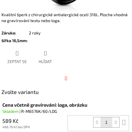
Kvalitní šperk z chirurgické antialergické oceli 316L. Plocha vhodná
na gravírování textu nebo loga.
Záruka
:
2 roky
šířka 16,5mm
:
ZEPTAT SE
HLÍDAT
Facebook
Zvolte variantu
Cena včetně gravírování: loga, obrázku
Skladem
| R-M6576K/60/LOG
589 Kč
D
k
486,78 Kč bez DPH