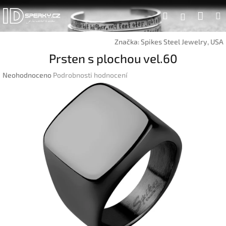
Přejít
Náku
Hledat
na
Přihlášen
obsah
koší
Značka:
Spikes Steel Jewelry, USA
Prsten s plochou vel.60
Průměrné
Neohodnoceno
Podrobnosti hodnocení
hodnocení
produktu
je
0,0
z
5
hvězdiček.