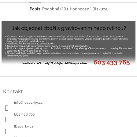
Popis
Podobné (10)
Hodnocení
Diskuze
Z
á
Kontakt
p
a
info
@
idsperky.cz
t
í
603 433 765
IDsperky.cz