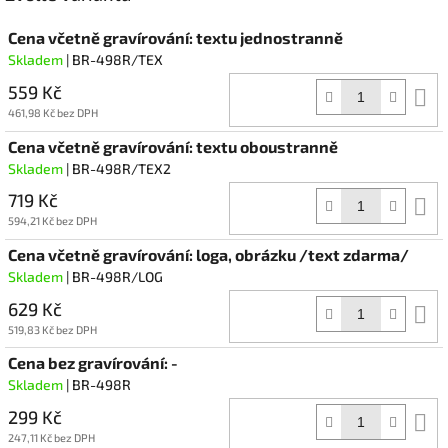
Cena včetně gravírování: textu jednostranně
Skladem
| BR-498R/TEX
559 Kč
D
k
461,98 Kč bez DPH
Cena včetně gravírování: textu oboustranně
Skladem
| BR-498R/TEX2
719 Kč
D
k
594,21 Kč bez DPH
Cena včetně gravírování: loga, obrázku /text zdarma/
Skladem
| BR-498R/LOG
629 Kč
D
k
519,83 Kč bez DPH
Cena bez gravírování: -
Skladem
| BR-498R
299 Kč
D
k
247,11 Kč bez DPH