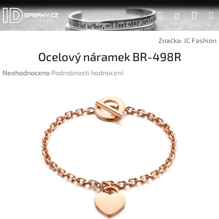
Přejít
Náku
Hledat
na
Přihlášen
obsah
koší
Značka:
JC Fashion
Ocelový náramek BR-498R
Průměrné
Neohodnoceno
Podrobnosti hodnocení
hodnocení
produktu
je
0,0
z
5
hvězdiček.