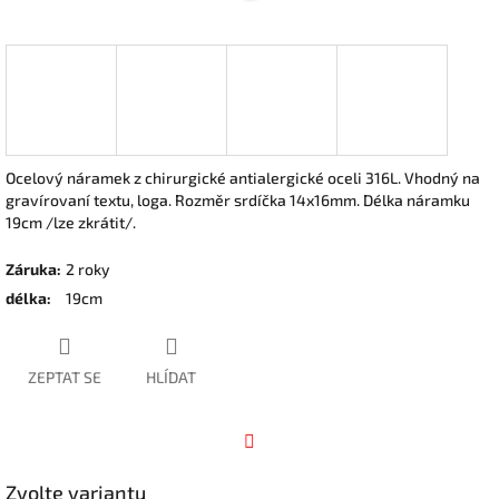
Ocelový náramek z chirurgické antialergické oceli 316L. Vhodný na
gravírovaní textu, loga. Rozměr srdíčka 14x16mm. Délka náramku
19cm /lze zkrátit/.
Záruka
:
2 roky
délka
:
19cm
ZEPTAT SE
HLÍDAT
Facebook
Zvolte variantu