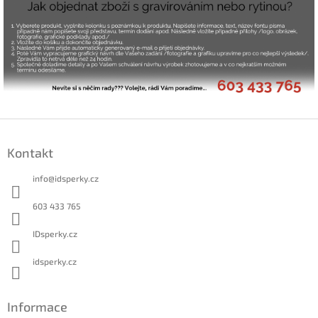
Z
á
Kontakt
p
a
info
@
idsperky.cz
t
í
603 433 765
IDsperky.cz
idsperky.cz
Informace