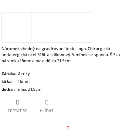
Náramek vhodný na gravírovaní textu, loga. Chirurgická
antialergická ocel 316L a silikonový řemínek se sponou. Šířka
náramku 16mm a max. délka 21.5cm.
Záruka
:
2 roky
šířka
:
16mm
délka
:
max. 21,5cm
ZEPTAT SE
HLÍDAT