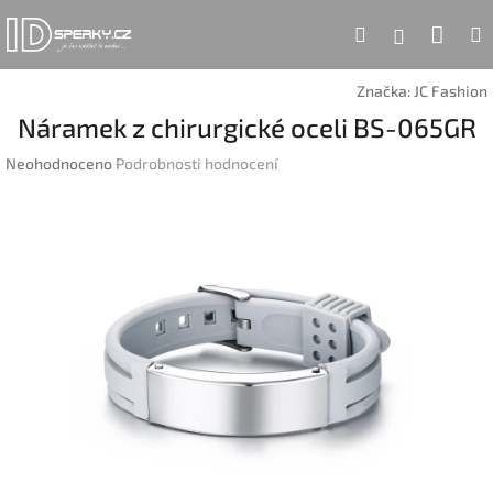
Přejít
Náku
Hledat
na
Přihlášen
obsah
koší
Značka:
JC Fashion
Náramek z chirurgické oceli BS-065GR
Průměrné
Neohodnoceno
Podrobnosti hodnocení
hodnocení
produktu
je
0,0
z
5
hvězdiček.