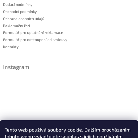
Dodací podmínky
Obchodní podmínky
Ochrana osobních údajů
Reklamační řád
Formulář pro uplatnění reklamace
Formulář pro odstoupení od smlouvy
Kontakty
Instagram
Sledovat na Instagramu
Tento web používá soubory cookie. Dalším procházením
tohoto webu vyjadřujete souhlas s jejich používáním.