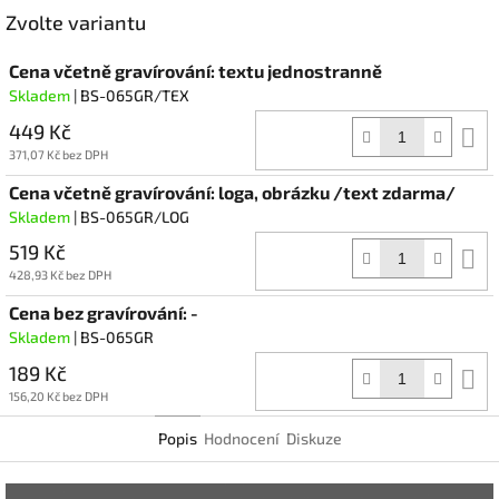
Facebook
Zvolte variantu
Cena včetně gravírování: textu jednostranně
Skladem
| BS-065GR/TEX
449 Kč
D
k
371,07 Kč bez DPH
Cena včetně gravírování: loga, obrázku /text zdarma/
Skladem
| BS-065GR/LOG
519 Kč
D
k
428,93 Kč bez DPH
Cena bez gravírování: -
Skladem
| BS-065GR
189 Kč
D
k
156,20 Kč bez DPH
Popis
Hodnocení
Diskuze