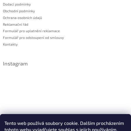
Dodací podmínky
Obchodní podmínky
Ochrana osobních údajů
Reklamační řád
Formulář pro uplatnění reklamace
Formulář pro odstoupení od smlouvy
Kontakty
Instagram
Sledovat na Instagramu
Tento web používá soubory cookie. Dalším procházením
tohoto webu vyjadřujete souhlas s jejich používáním.