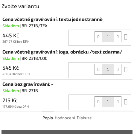
Facebook
Zvolte variantu
Cena včetně gravírování: textu jednostranně
Skladem
| BR-231B/TEX
445 Kč
D
k
367,77 Kč bez DPH
Cena včetně gravírování: loga, obrázku /text zdarma/
Skladem
| BR-231B/LOG
545 Kč
D
k
450,41 Kč bez DPH
Cena bez gravírování: -
Skladem
| BR-231B
215 Kč
D
k
177,69 Kč bez DPH
Popis
Hodnocení
Diskuze