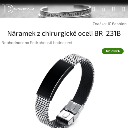
Přejít
Náku
Hledat
na
Přihlášen
obsah
koší
Značka:
JC Fashion
Náramek z chirurgické oceli BR-231B
Průměrné
Neohodnoceno
Podrobnosti hodnocení
hodnocení
NOVINKA
produktu
je
0,0
z
5
hvězdiček.