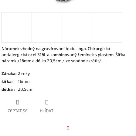
Náramek vhodný na gravírovaní textu, loga. Chirurgická
antialergická ocel 316L a kombinovaný řemínek s plastem. Šířka
náramku 16mm a délka 20,5cm /lze snadno zkrátit/.
Záruka
:
2 roky
šířka
:
16mm
délka
:
20,5cm
ZEPTAT SE
HLÍDAT