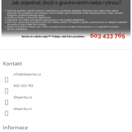
Z
á
Kontakt
p
a
info
@
idsperky.cz
t
í
603 433 765
IDsperky.cz
idsperky.cz
Informace