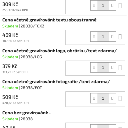
309 Kč
D
k
255,37 Kč bez DPH
Cena včetně gravírování: textu oboustranně
Skladem
| 28038/TEX2
469 Kč
D
k
387,60 Kč bez DPH
Cena včetně gravírování: loga, obrázku /text zdarma/
Skladem
| 28038/LOG
379 Kč
D
k
313,22 Kč bez DPH
Cena včetně gravírování: fotografie /text zdarma/
Skladem
| 28038/FOT
509 Kč
D
k
420,66 Kč bez DPH
Cena bez gravírování: -
Skladem
| 28038
49 Kč