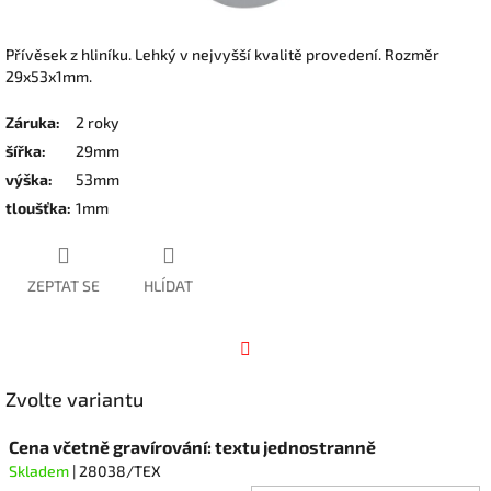
Přívěsek z hliníku. Lehký v nejvyšší kvalitě provedení. Rozměr
29x53x1mm.
Záruka
:
2 roky
šířka
:
29mm
výška
:
53mm
tloušťka
:
1mm
ZEPTAT SE
HLÍDAT
Facebook
Zvolte variantu
Cena včetně gravírování: textu jednostranně
Skladem
| 28038/TEX