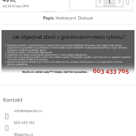
D
k
40,50 Kč bez DPH
Popis
Hodnocení
Diskuze
Z
á
Kontakt
p
a
info
@
idsperky.cz
t
í
603 433 765
IDsperky.cz