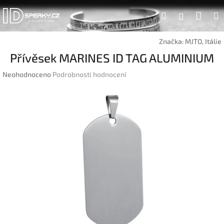
Přejít
Náku
Hledat
na
Přihlášen
obsah
koší
Značka:
MJTO, Itálie
Přívěsek MARINES ID TAG ALUMINIUM
Průměrné
Neohodnoceno
Podrobnosti hodnocení
hodnocení
produktu
je
0,0
z
5
hvězdiček.