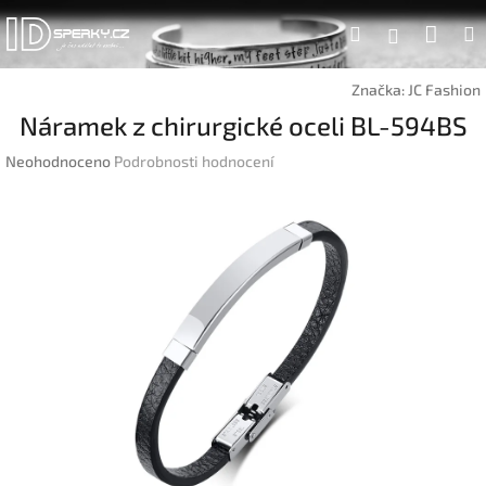
Přejít
Náku
Hledat
na
Přihlášen
obsah
koší
Značka:
JC Fashion
Náramek z chirurgické oceli BL-594BS
Průměrné
Neohodnoceno
Podrobnosti hodnocení
hodnocení
produktu
je
0,0
z
5
hvězdiček.