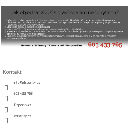
Z
á
Kontakt
p
a
info
@
idsperky.cz
t
í
603 433 765
IDsperky.cz
idsperky.cz