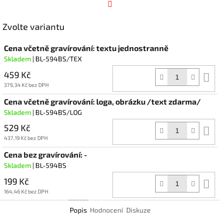
Facebook
Zvolte variantu
Cena včetně gravírování: textu jednostranně
Skladem
| BL-594BS/TEX
459 Kč
D
k
379,34 Kč bez DPH
Cena včetně gravírování: loga, obrázku /text zdarma/
Skladem
| BL-594BS/LOG
529 Kč
D
k
437,19 Kč bez DPH
Cena bez gravírování: -
Skladem
| BL-594BS
199 Kč
D
k
164,46 Kč bez DPH
Popis
Hodnocení
Diskuze