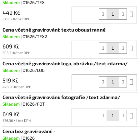
Skladem
| O1626/TEX
449 Kč
D
k
371,07 Kč bez DPH
Cena včetně gravírování: textu oboustranně
Skladem
| O1626/TEX2
609 Kč
D
k
503,31 Kč bez DPH
Cena včetně gravírování: loga, obrázku /text zdarma/
Skladem
| O1626/LOG
519 Kč
D
k
428,93 Kč bez DPH
Cena včetně gravírování: fotografie /text zdarma/
Skladem
| O1626/FOT
649 Kč
D
k
536,36 Kč bez DPH
Cena bez gravírování: -
Skladem
| O1626