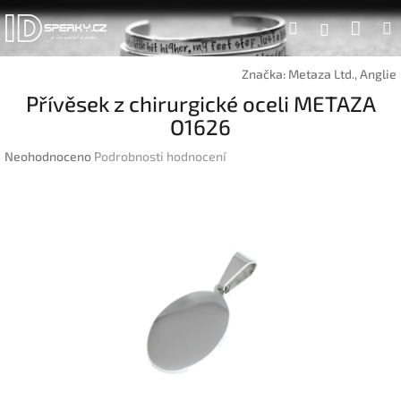
Přejít
Náku
Hledat
na
Přihlášen
obsah
koší
Značka:
Metaza Ltd., Anglie
Přívěsek z chirurgické oceli METAZA
O1626
Průměrné
Neohodnoceno
Podrobnosti hodnocení
hodnocení
produktu
je
0,0
z
5
hvězdiček.