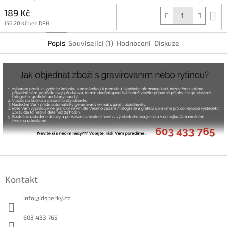
189 Kč
D
k
156,20 Kč bez DPH
Popis
Související (1)
Hodnocení
Diskuze
Z
á
Kontakt
p
a
info
@
idsperky.cz
t
í
603 433 765