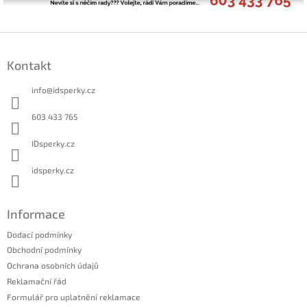
Z
á
Kontakt
p
a
info
@
idsperky.cz
t
í
603 433 765
IDsperky.cz
idsperky.cz
Informace
Dodací podmínky
Obchodní podmínky
Ochrana osobních údajů
Reklamační řád
Formulář pro uplatnění reklamace