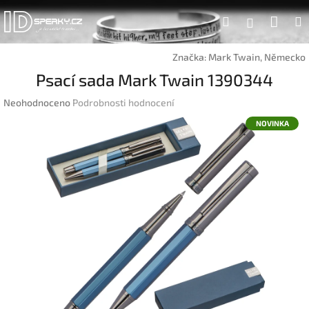
Přejít
Náku
Hledat
na
Přihlášen
obsah
koší
Značka:
Mark Twain, Německo
Psací sada Mark Twain 1390344
Průměrné
Neohodnoceno
Podrobnosti hodnocení
hodnocení
NOVINKA
produktu
je
0,0
z
5
hvězdiček.