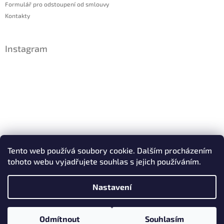
Formulář pro odstoupení od smlouvy
Kontakty
Instagram
Sledovat na Instagramu
Tento web používá soubory cookie. Dalším procházením
tohoto webu vyjadřujete souhlas s jejich používáním.
Facebook
Nastavení
Copyright 2026
IDsperky.cz
. Všechna práva vyhrazena.
Odmítnout
Souhlasím
Vytvořil Shoptet