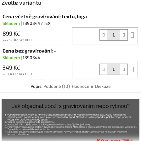
Zvolte variantu
Cena včetně gravírování: textu, loga
Skladem
| 1390344/TEX
899 Kč
D
k
742,98 Kč bez DPH
Cena bez gravírování: -
Skladem
| 1390344
349 Kč
D
k
288,43 Kč bez DPH
Popis
Podobné (10)
Hodnocení
Diskuze