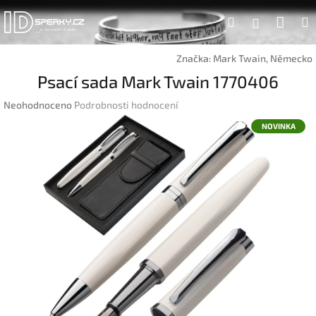
Přejít
Náku
Hledat
na
Přihlášen
obsah
koší
Značka:
Mark Twain, Německo
Psací sada Mark Twain 1770406
Průměrné
Neohodnoceno
Podrobnosti hodnocení
hodnocení
NOVINKA
produktu
je
0,0
z
5
hvězdiček.