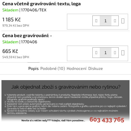
Cena včetně gravírování: textu, loga
Skladem
| 1770406/TEX
1 185 Kč
D
k
979,34 Kč bez DPH
Cena bez gravírování: -
Skladem
| 1770406
665 Kč
D
k
549,59 Kč bez DPH
Popis
Podobné (10)
Hodnocení
Diskuze