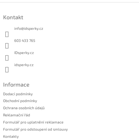
Z
á
Kontakt
p
a
info
@
idsperky.cz
t
í
603 433 765
IDsperky.cz
idsperky.cz
Informace
Dodací podmínky
Obchodní podmínky
Ochrana osobních údajů
Reklamační řád
Formulář pro uplatnění reklamace
Formulář pro odstoupení od smlouvy
Kontakty