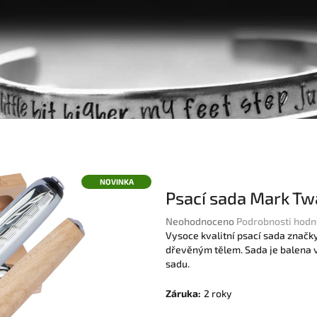
NOVINKA
Psací sada Mark Tw
Průměrné
Neohodnoceno
Podrobnosti hodn
hodnocení
Vysoce kvalitní psací sada znač
produktu
dřevěným tělem. Sada je balena 
je
sadu.
0,0
z
Záruka
:
2 roky
5