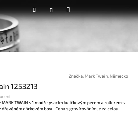
Nákupní
Hledat
Přihlášení
košík
Značka:
Mark Twain, Německo
ain 1253213
ocení
ky MARK TWAIN s 1 modře psacím kuličkovým perem a rollerem s
v dřevěném dárkovém boxu. Cena s gravírováním je za celou