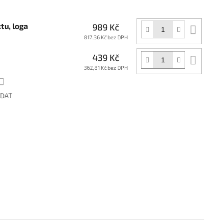
tu, loga
989 Kč
Do
koší
817,36 Kč bez DPH
439 Kč
Do
koší
362,81 Kč bez DPH
ÍDAT