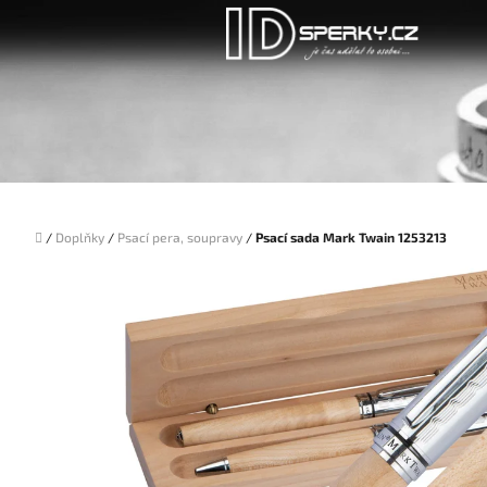
Přejít
na
obsah
Domů
/
Doplňky
/
Psací pera, soupravy
/
Psací sada Mark Twain 1253213