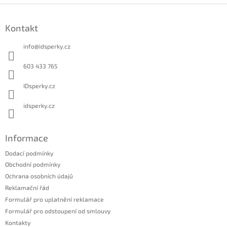
Z
á
Kontakt
p
a
info
@
idsperky.cz
t
í
603 433 765
IDsperky.cz
idsperky.cz
Informace
Dodací podmínky
Obchodní podmínky
Ochrana osobních údajů
Reklamační řád
Formulář pro uplatnění reklamace
Formulář pro odstoupení od smlouvy
Kontakty