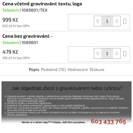
Cena včetně gravírování: textu, loga
Skladem
| 1089801/TEX
999 Kč
D
k
825,62 Kč bez DPH
Cena bez gravírování: -
Skladem
| 1089801
479 Kč
D
k
395,87 Kč bez DPH
Popis
Podobné (10)
Hodnocení
Diskuze