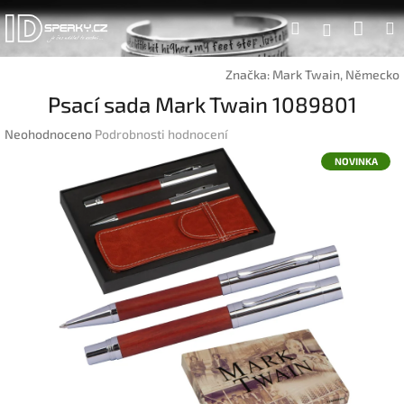
Přejít
Náku
Hledat
na
Přihlášen
obsah
koší
Značka:
Mark Twain, Německo
Psací sada Mark Twain 1089801
Průměrné
Neohodnoceno
Podrobnosti hodnocení
hodnocení
NOVINKA
produktu
je
0,0
z
5
hvězdiček.