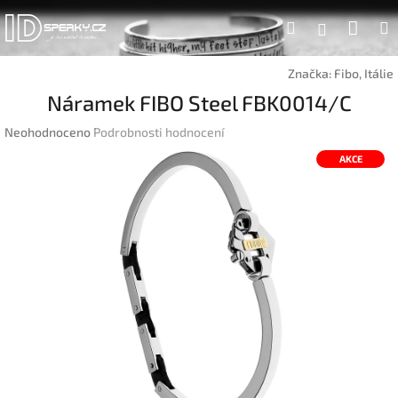
Přejít
Náku
Hledat
na
Přihlášen
obsah
koší
Značka:
Fibo, Itálie
Náramek FIBO Steel FBK0014/C
Průměrné
Neohodnoceno
Podrobnosti hodnocení
hodnocení
AKCE
produktu
je
0,0
z
5
hvězdiček.