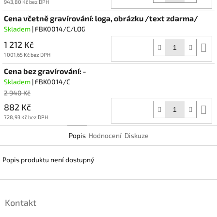
k
943,80 Kč bez DPH
Cena včetně gravírování: loga, obrázku /text zdarma/
Skladem
| FBK0014/C/LOG
1 212 Kč
D
k
1 001,65 Kč bez DPH
Cena bez gravírování: -
Skladem
| FBK0014/C
2 940 Kč
882 Kč
D
k
728,93 Kč bez DPH
Popis
Hodnocení
Diskuze
Popis produktu není dostupný
Z
á
Kontakt
p
a