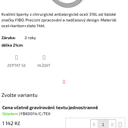
Kvalitní šperky z chirurgické antialergické oceli 316L od italské
značky FIBO. Precizní zpracování a nadčasový design. Materiál
ocel+karbon+zlato 14kt.
Záruka
:
2 roky
délka 21cm
:
ZEPTAT SE
HLÍDAT
Facebook
Zvolte variantu
Cena včetně gravírování: textu jednostranně
Skladem
| FBK0014/C/TEX
1 142 Kč
D