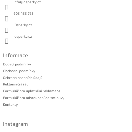
info
@
idsperky.cz
t
í
603 433 765
IDsperky.cz
idsperky.cz
Informace
Dodací podmínky
Obchodní podmínky
Ochrana osobních údajů
Reklamační řád
Formulář pro uplatnění reklamace
Formulář pro odstoupení od smlouvy
Kontakty
Instagram