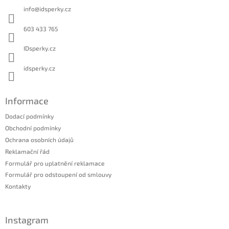
a
info
@
idsperky.cz
t
í
603 433 765
IDsperky.cz
idsperky.cz
Informace
Dodací podmínky
Obchodní podmínky
Ochrana osobních údajů
Reklamační řád
Formulář pro uplatnění reklamace
Formulář pro odstoupení od smlouvy
Kontakty
Instagram