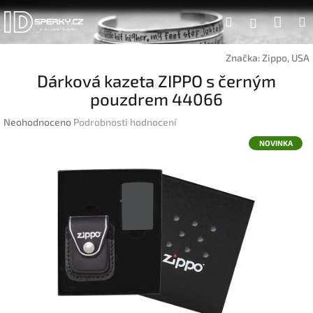
Přejít
Náku
Hledat
na
Přihlášen
obsah
koší
Značka:
Zippo, USA
Dárková kazeta ZIPPO s černým
pouzdrem 44066
Průměrné
Neohodnoceno
Podrobnosti hodnocení
hodnocení
NOVINKA
produktu
je
0,0
z
5
hvězdiček.