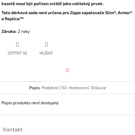
kazetě musí být pořízen zvlášť jako volitelný prvek.
Tato dárková sada není určena pro Zippo zapalovače Slim®, Armor®
a Replica™
Záruka
:
2 roky
ZEPTAT SE
HLÍDAT
Facebook
Popis
Podobné (10)
Hodnocení
Diskuze
Popis produktu není dostupný
Z
á
Kontakt
p