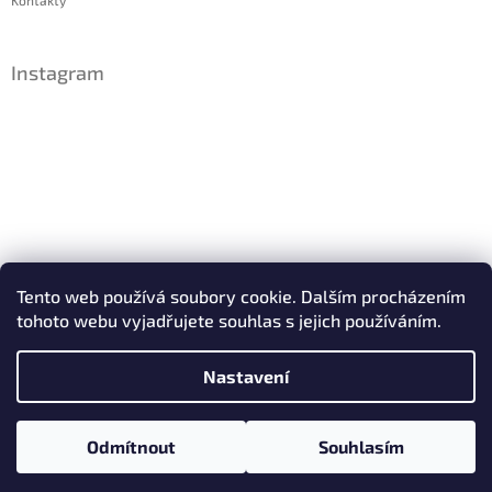
Kontakty
Instagram
Sledovat na Instagramu
Tento web používá soubory cookie. Dalším procházením
tohoto webu vyjadřujete souhlas s jejich používáním.
Facebook
Nastavení
Copyright 2026
IDsperky.cz
. Všechna práva vyhrazena.
Odmítnout
Souhlasím
Vytvořil Shoptet
Upravit nastavení cookies