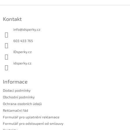
Z
á
Kontakt
p
a
info
@
idsperky.cz
t
í
603 433 765
IDsperky.cz
idsperky.cz
Informace
Dodací podmínky
Obchodní podmínky
Ochrana osobních údajů
Reklamační řád
Formulář pro uplatnění reklamace
Formulář pro odstoupení od smlouvy