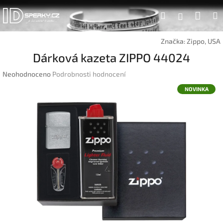
Přejít
Náku
Hledat
na
Přihlášen
obsah
koší
Značka:
Zippo, USA
Dárková kazeta ZIPPO 44024
Průměrné
Neohodnoceno
Podrobnosti hodnocení
hodnocení
NOVINKA
produktu
je
0,0
z
5
hvězdiček.