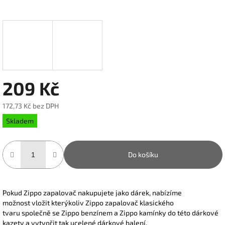
209 Kč
172,73 Kč bez DPH
Měrná
Skladem
cena:
Do košíku
Pokud Zippo zapalovač nakupujete jako dárek, nabízíme
možnost vložit kterýkoliv Zippo zapalovač klasického
tvaru společně se Zippo benzínem a Zippo kamínky do této dárkové
kazety a vytvořit tak ucelené dárkové balení.