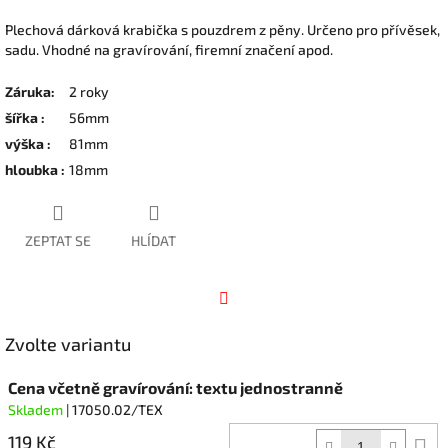
Plechová dárková krabička s pouzdrem z pěny. Určeno pro přívěsek,
sadu. Vhodné na gravírování, firemní značení apod.
Záruka
:
2 roky
šířka
:
56mm
výška
:
81mm
hloubka
:
18mm
ZEPTAT SE
HLÍDAT
Facebook
Zvolte variantu
Cena včetně gravírování: textu jednostranně
Skladem
| 17050.02/TEX
119 Kč
D