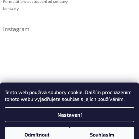
Formulář pro odstoupení od smlouvy
Kontakty
Instagram
Sledovat na Instagramu
Tento web používá soubory cookie. Dalším procházením
tohoto webu vyjadřujete souhlas s jejich používáním.
Facebook
Nastavení
Copyright 2026
IDsperky.cz
. Všechna práva vyhrazena.
Odmítnout
Souhlasím
Vytvořil Shoptet