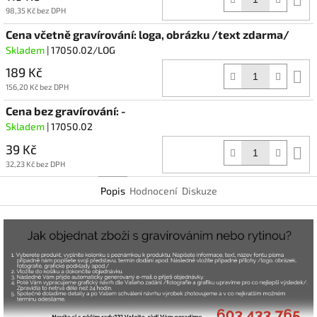
k
98,35 Kč bez DPH
Cena včetně gravírování: loga, obrázku /text zdarma/
Skladem
| 17050.02/LOG
189 Kč
D
k
156,20 Kč bez DPH
Cena bez gravírování: -
Skladem
| 17050.02
39 Kč
D
k
32,23 Kč bez DPH
Popis
Hodnocení
Diskuze