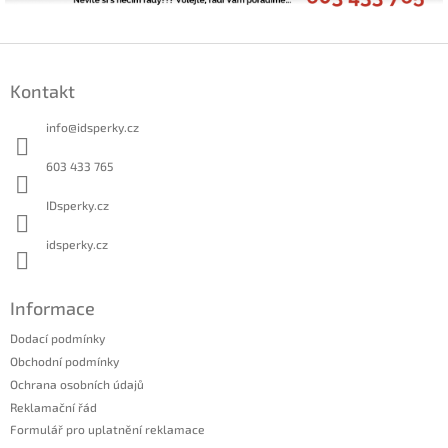
Z
á
Kontakt
p
a
info
@
idsperky.cz
t
í
603 433 765
IDsperky.cz
idsperky.cz
Informace
Dodací podmínky
Obchodní podmínky
Ochrana osobních údajů
Reklamační řád
Formulář pro uplatnění reklamace