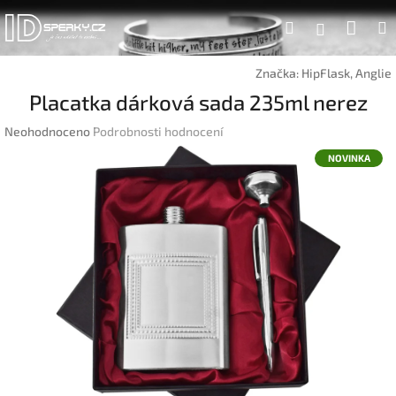
Přejít
Náku
Hledat
na
Přihlášen
obsah
koší
Značka:
HipFlask, Anglie
Placatka dárková sada 235ml nerez
Průměrné
Neohodnoceno
Podrobnosti hodnocení
hodnocení
NOVINKA
produktu
je
0,0
z
5
hvězdiček.