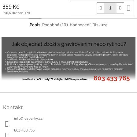
359 Kč
D
k
296,69 Kč bez DPH
Popis
Podobné (10)
Hodnocení
Diskuze
Z
á
Kontakt
p
a
info
@
idsperky.cz
t
í
603 433 765