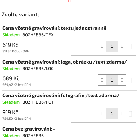
Facebook
Zvolte variantu
Cena včetně gravírování: textu jednostranně
Skladem
| 8OZHFBB6/TEX
619 Kč
D
k
511,57 Kč bez DPH
Cena včetně gravírování: loga, obrázku /text zdarma/
Skladem
| 8OZHFBB6/LOG
689 Kč
D
k
569,42 Kč bez DPH
Cena včetně gravírování: fotografie /text zdarma/
Skladem
| 8OZHFBB6/FOT
919 Kč
D
k
759,50 Kč bez DPH
Cena bez gravírování: -
Skladem
| 8OZHFBB6